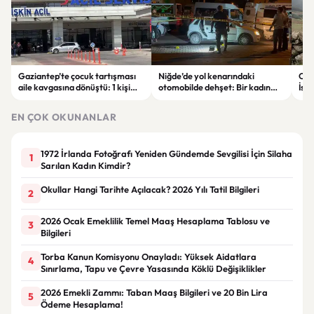
Gaziantep’te çocuk tartışması
Niğde’de yol kenarındaki
Out
aile kavgasına dönüştü: 1 kişi
otomobilde dehşet: Bir kadın
İsk
hayatını kaybetti, 5 kişi
hayatını kaybetti, bir kişi ağır
satı
yaralandı
yaralandı
EN ÇOK OKUNANLAR
1972 İrlanda Fotoğrafı Yeniden Gündemde Sevgilisi İçin Silaha
1
Sarılan Kadın Kimdir?
Okullar Hangi Tarihte Açılacak? 2026 Yılı Tatil Bilgileri
2
2026 Ocak Emeklilik Temel Maaş Hesaplama Tablosu ve
3
Bilgileri
Torba Kanun Komisyonu Onayladı: Yüksek Aidatlara
4
Sınırlama, Tapu ve Çevre Yasasında Köklü Değişiklikler
2026 Emekli Zammı: Taban Maaş Bilgileri ve 20 Bin Lira
5
Ödeme Hesaplama!