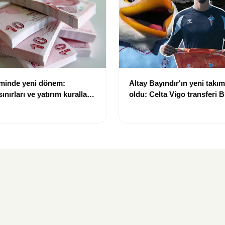
eminde yeni dönem:
Altay Bayındır'ın yeni takımı
nırları ve yatırım kuralları
oldu: Celta Vigo transferi Bi
Göregen videosuyla duyur