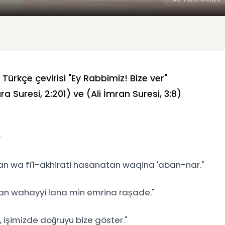
ürkçe çevirisi "Ey Rabbimiz! Bize ver"
a Suresi, 2:201) ve (Ali İmran Suresi, 3:8)
 wa fi'l-akhirati hasanatan waqina 'aban-nar."
n wahayyi lana min emrina raşade."
 işimizde doğruyu bize göster."