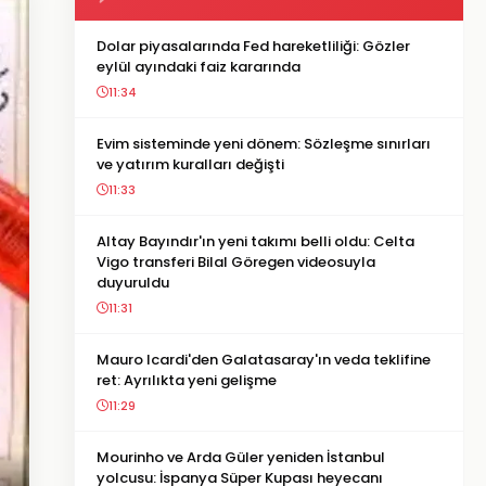
Dolar piyasalarında Fed hareketliliği: Gözler
eylül ayındaki faiz kararında
11:34
Evim sisteminde yeni dönem: Sözleşme sınırları
ve yatırım kuralları değişti
11:33
Altay Bayındır'ın yeni takımı belli oldu: Celta
Vigo transferi Bilal Göregen videosuyla
duyuruldu
11:31
Mauro Icardi'den Galatasaray'ın veda teklifine
ret: Ayrılıkta yeni gelişme
11:29
Mourinho ve Arda Güler yeniden İstanbul
yolcusu: İspanya Süper Kupası heyecanı