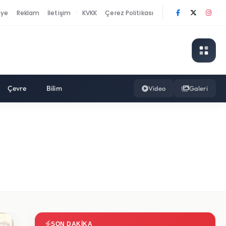
nye
Reklam
İletişim
KVKK
Çerez Politikası
|
Çevre
Bilim
Video
Galeri
SON DAKIKA