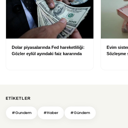
Dolar piyasalarında Fed hareketliliği:
Evim sist
Gözler eylül ayındaki faiz kararında
Sözleşme sı
değişti
ETIKETLER
#Gundem
#Haber
#Gündem