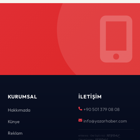
KURUMSAL
İLETIŞIM
+90 501 379 08 08
Hakkımızda
info@yazarhaber.com
Künye
Reklam
eNews · Geliştirici
KEYDAL
·
Developer
KEYDAL