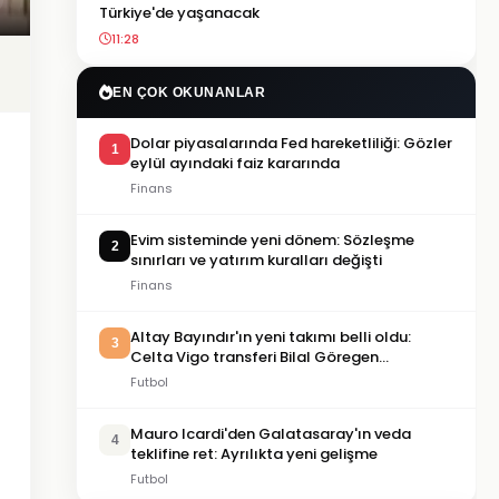
Türkiye'de yaşanacak
11:28
EN ÇOK OKUNANLAR
Dolar piyasalarında Fed hareketliliği: Gözler
1
eylül ayındaki faiz kararında
Finans
Evim sisteminde yeni dönem: Sözleşme
2
sınırları ve yatırım kuralları değişti
Finans
Altay Bayındır'ın yeni takımı belli oldu:
3
Celta Vigo transferi Bilal Göregen
videosuyla duyuruldu
Futbol
Mauro Icardi'den Galatasaray'ın veda
4
teklifine ret: Ayrılıkta yeni gelişme
Futbol