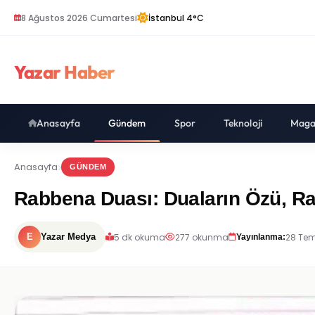
8 Ağustos 2026 Cumartesi
İstanbul 4°C
Yazar Haber
Anasayfa
Gündem
Spor
Teknoloji
Maga
Anasayfa
GÜNDEM
Rabbena Duası: Duaların Özü, Ra
5 dk okuma
277 okunma
28 Tem
E
Yazar Medya
Yayınlanma: