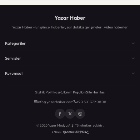
Yazar Haber
Yazar Haber - En güncel haberler, son dakika gelişmeleri, video haberler
Kategoriler
Servisler
Kurumsal
Gizlilik Politikası
Kullanım Koşulları
Site Haritası
info@yazarhaber.com
+90 501 379 08 08
© 2026 Yazar Medya A.Ş. Tüm hakları saklıdır.
Egemen KEYDAL
eNews |