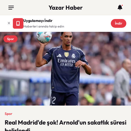
Yazar Haber
Uygulamayı İndir
İndir
Haberleri anında takip edin
Spor
Spor
Real Madrid'de şok! Arnold'un sakatlık süresi
belirlendi