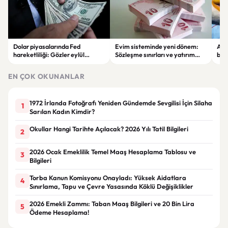
Dolar piyasalarında Fed
Evim sisteminde yeni dönem:
Alta
hareketliliği: Gözler eylül
Sözleşme sınırları ve yatırım
bell
ayındaki faiz kararında
kuralları değişti
Bil
duy
EN ÇOK OKUNANLAR
1972 İrlanda Fotoğrafı Yeniden Gündemde Sevgilisi İçin Silaha
1
Sarılan Kadın Kimdir?
Okullar Hangi Tarihte Açılacak? 2026 Yılı Tatil Bilgileri
2
2026 Ocak Emeklilik Temel Maaş Hesaplama Tablosu ve
3
Bilgileri
Torba Kanun Komisyonu Onayladı: Yüksek Aidatlara
4
Sınırlama, Tapu ve Çevre Yasasında Köklü Değişiklikler
2026 Emekli Zammı: Taban Maaş Bilgileri ve 20 Bin Lira
5
Ödeme Hesaplama!