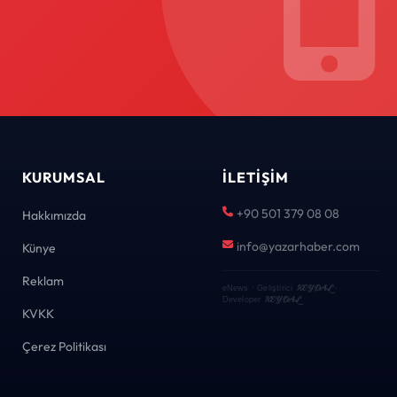
KURUMSAL
İLETIŞIM
+90 501 379 08 08
Hakkımızda
info@yazarhaber.com
Künye
Reklam
KEYDAL
eNews · Geliştirici
·
KEYDAL
Developer
KVKK
Çerez Politikası