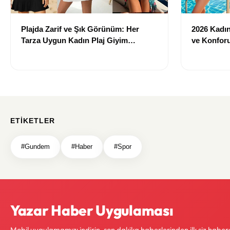
Plajda Zarif ve Şık Görünüm: Her
2026 Kadın 
Tarza Uygun Kadın Plaj Giyim
ve Konforu
Önerileri
Modeller
ETIKETLER
#Gundem
#Haber
#Spor
Yazar Haber Uygulaması
Mobil uygulamamızı indirin, son dakika haberlerinden ilk siz haber