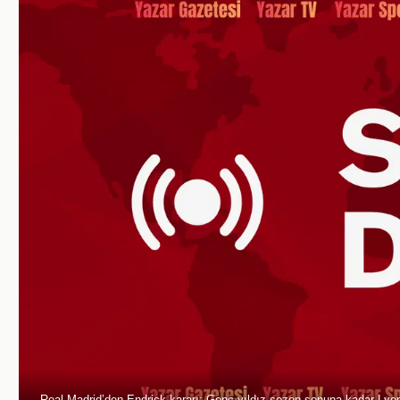
Real Madrid’den Endrick kararı: Genç yıldız sezon sonuna kadar Lyon