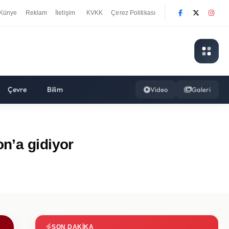
Künye
Reklam
İletişim
KVKK
Çerez Politikası
|
Çevre
Bilim
Video
Galeri
n’a gidiyor
SON DAKIKA