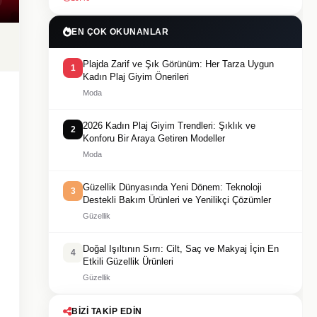
EN ÇOK OKUNANLAR
Plajda Zarif ve Şık Görünüm: Her Tarza Uygun
1
Kadın Plaj Giyim Önerileri
Moda
2026 Kadın Plaj Giyim Trendleri: Şıklık ve
2
Konforu Bir Araya Getiren Modeller
Moda
Güzellik Dünyasında Yeni Dönem: Teknoloji
3
Destekli Bakım Ürünleri ve Yenilikçi Çözümler
Güzellik
Doğal Işıltının Sırrı: Cilt, Saç ve Makyaj İçin En
4
Etkili Güzellik Ürünleri
Güzellik
BIZI TAKIP EDIN