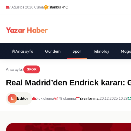
7 Ağustos 2026 Cuma
İstanbul 4°C
Yazar Haber
Anasayfa
Gündem
Spor
Teknoloji
Maga
Anasayfa
SPOR
Real Madrid’den Endrick kararı: 
E
Editör
5 dk okuma
78 okunma
Yayınlanma:
20.12.2025 10:28