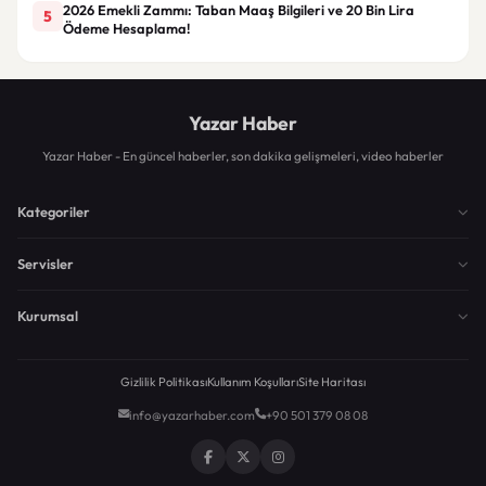
2026 Emekli Zammı: Taban Maaş Bilgileri ve 20 Bin Lira
5
Ödeme Hesaplama!
Yazar Haber
Yazar Haber - En güncel haberler, son dakika gelişmeleri, video haberler
Kategoriler
Servisler
Kurumsal
Gizlilik Politikası
Kullanım Koşulları
Site Haritası
info@yazarhaber.com
+90 501 379 08 08