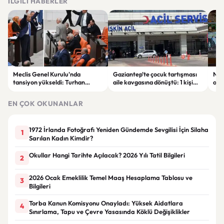
İLGILI HABERLER
Meclis Genel Kurulu'nda
Gaziantep’te çocuk tartışması
Niğ
tansiyon yükseldi: Turhan
aile kavgasına dönüştü: 1 kişi
oto
Çömez'in sözleri sonrası
hayatını kaybetti, 5 kişi
haya
tartışma çıktı
yaralandı
yar
EN ÇOK OKUNANLAR
1972 İrlanda Fotoğrafı Yeniden Gündemde Sevgilisi İçin Silaha
1
Sarılan Kadın Kimdir?
Okullar Hangi Tarihte Açılacak? 2026 Yılı Tatil Bilgileri
2
2026 Ocak Emeklilik Temel Maaş Hesaplama Tablosu ve
3
Bilgileri
Torba Kanun Komisyonu Onayladı: Yüksek Aidatlara
4
Sınırlama, Tapu ve Çevre Yasasında Köklü Değişiklikler