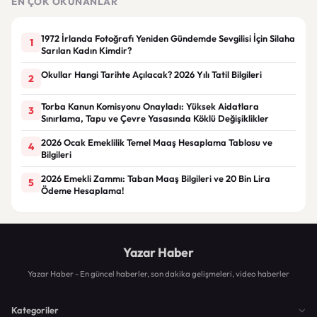
EN ÇOK OKUNANLAR
1972 İrlanda Fotoğrafı Yeniden Gündemde Sevgilisi İçin Silaha
1
Sarılan Kadın Kimdir?
Okullar Hangi Tarihte Açılacak? 2026 Yılı Tatil Bilgileri
2
Torba Kanun Komisyonu Onayladı: Yüksek Aidatlara
3
Sınırlama, Tapu ve Çevre Yasasında Köklü Değişiklikler
2026 Ocak Emeklilik Temel Maaş Hesaplama Tablosu ve
4
Bilgileri
2026 Emekli Zammı: Taban Maaş Bilgileri ve 20 Bin Lira
5
Ödeme Hesaplama!
Yazar Haber
Yazar Haber - En güncel haberler, son dakika gelişmeleri, video haberler
Kategoriler