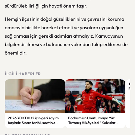
sürdürülebilirliği için hayati önem taşır.
Hemşin ilçesinin doğal güzelliklerini ve çevresini koruma
amacıyla birlikte hareket etmeli ve yasalara uygunluğun
sağlanması için gerekli adımları atmalıyız. Kamuoyunun
bilgilendirilmesi ve bu konunun yakından takip edilmesi de
önemlidir.
İLGILI HABERLER
Alta
Bell
Vig
2026 YÖKDİL/2 için geri sayım
Bodrum’un Unutulmaya Yüz
başladı: Sınav tarihi, saati ve
Tutmuş Hikâyeleri “Kolcular
soru sayısı belli oldu
Geliyor” Romanında Hayat
Buluyor