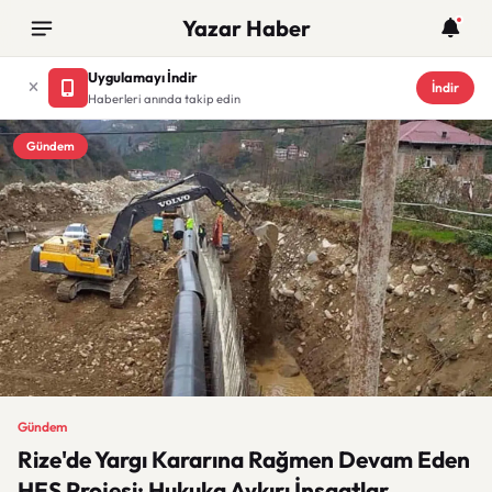
Yazar Haber
Uygulamayı İndir
İndir
Haberleri anında takip edin
Gündem
Gündem
Rize'de Yargı Kararına Rağmen Devam Eden
HES Projesi: Hukuka Aykırı İnşaatlar