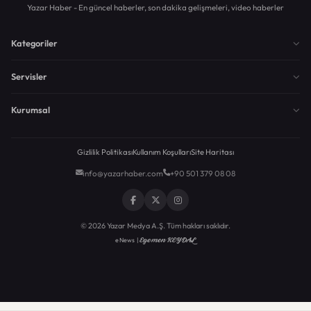
Yazar Haber - En güncel haberler, son dakika gelişmeleri, video haberler
Kategoriler
Servisler
Kurumsal
Gizlilik Politikası
Kullanım Koşulları
Site Haritası
info@yazarhaber.com
+90 501 379 08 08
© 2026 Yazar Medya A.Ş. Tüm hakları saklıdır.
Egemen KEYDAL
eNews |