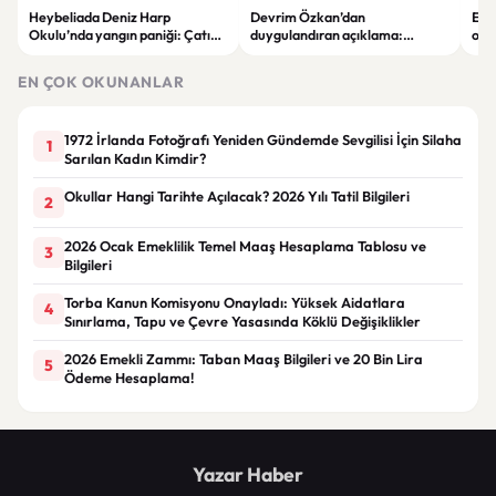
Heybeliada Deniz Harp
Devrim Özkan’dan
Edi
Okulu’nda yangın paniği: Çatıda
duygulandıran açıklama:
ope
büyük hasar oluştu
“Babaannemi kaybettim”
tut
EN ÇOK OKUNANLAR
1972 İrlanda Fotoğrafı Yeniden Gündemde Sevgilisi İçin Silaha
1
Sarılan Kadın Kimdir?
Okullar Hangi Tarihte Açılacak? 2026 Yılı Tatil Bilgileri
2
2026 Ocak Emeklilik Temel Maaş Hesaplama Tablosu ve
3
Bilgileri
Torba Kanun Komisyonu Onayladı: Yüksek Aidatlara
4
Sınırlama, Tapu ve Çevre Yasasında Köklü Değişiklikler
2026 Emekli Zammı: Taban Maaş Bilgileri ve 20 Bin Lira
5
Ödeme Hesaplama!
Yazar Haber