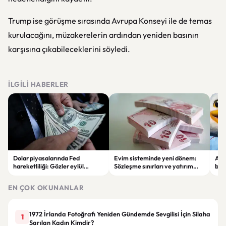
Trump ise görüşme sırasında Avrupa Konseyi ile de temas
kurulacağını, müzakerelerin ardından yeniden basının
karşısına çıkabileceklerini söyledi.
İLGILI HABERLER
Dolar piyasalarında Fed
Evim sisteminde yeni dönem:
Alta
hareketliliği: Gözler eylül
Sözleşme sınırları ve yatırım
bell
ayındaki faiz kararında
kuralları değişti
Bil
duy
EN ÇOK OKUNANLAR
1972 İrlanda Fotoğrafı Yeniden Gündemde Sevgilisi İçin Silaha
1
Sarılan Kadın Kimdir?