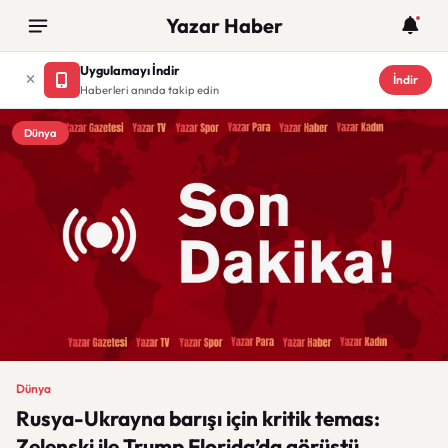
Yazar Haber
Uygulamayı İndir
İndir
Haberleri anında takip edin
Dünya
Dünya
Rusya-Ukrayna barışı için kritik temas:
Zelenski ile Trump Florida’da görüştü