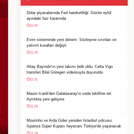
Dolar piyasalarında Fed hareketliliği: Gözler eylül
ayındaki faiz kararında
11:34
Evim sisteminde yeni dönem: Sözleşme sınırları ve
yatırım kuralları değişti
11:33
Altay Bayındır'ın yeni takımı belli oldu: Celta Vigo
transferi Bilal Göregen videosuyla duyuruldu
11:31
Mauro Icardi'den Galatasaray'ın veda teklifine ret:
Ayrılıkta yeni gelişme
11:29
Mourinho ve Arda Güler yeniden İstanbul yolcusu:
İspanya Süper Kupası heyecanı Türkiye'de yaşanacak
11:28