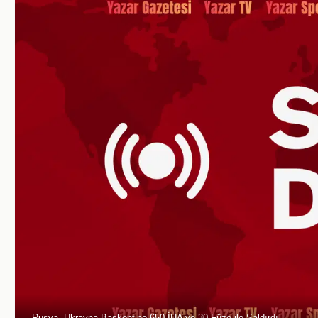
Rusya, Ukrayna Başkentine 650 İHA ve 30 Füze ile Saldırdı