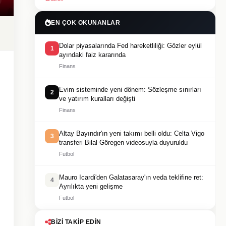
EN ÇOK OKUNANLAR
Dolar piyasalarında Fed hareketliliği: Gözler eylül
1
ayındaki faiz kararında
Finans
Evim sisteminde yeni dönem: Sözleşme sınırları
2
ve yatırım kuralları değişti
Finans
Altay Bayındır'ın yeni takımı belli oldu: Celta Vigo
3
transferi Bilal Göregen videosuyla duyuruldu
Futbol
Mauro Icardi'den Galatasaray'ın veda teklifine ret:
4
Ayrılıkta yeni gelişme
Futbol
BIZI TAKIP EDIN