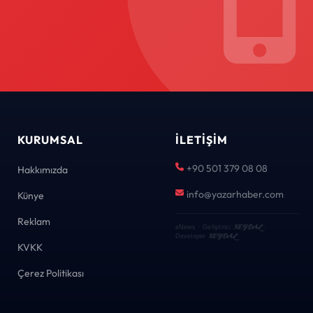
KURUMSAL
İLETIŞIM
+90 501 379 08 08
Hakkımızda
info@yazarhaber.com
Künye
Reklam
KEYDAL
eNews · Geliştirici
·
KEYDAL
Developer
KVKK
Çerez Politikası