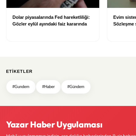
Dolar piyasalarında Fed hareketliliği:
Evim sist
Gözler eylül ayındaki faiz kararında
Sözleşme sı
değişti
ETIKETLER
#Gundem
#Haber
#Gündem
Yazar Haber Uygulaması
Mobil uygulamamızı indirin, son dakika haberlerinden ilk siz haber