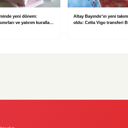
eminde yeni dönem:
Altay Bayındır'ın yeni takımı
nırları ve yatırım kuralları
oldu: Celta Vigo transferi Bi
Göregen videosuyla duyur
dar olun.