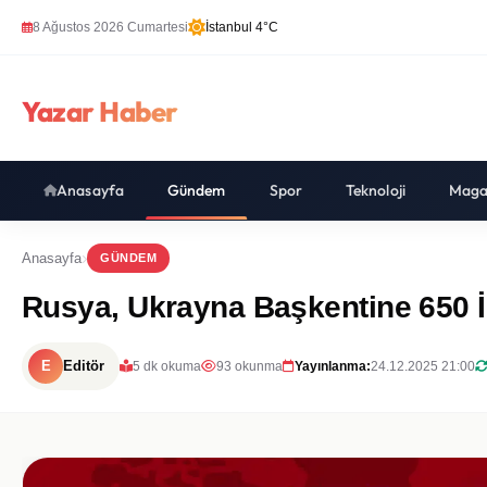
8 Ağustos 2026 Cumartesi
İstanbul 4°C
Yazar Haber
Anasayfa
Gündem
Spor
Teknoloji
Maga
Anasayfa
GÜNDEM
Rusya, Ukrayna Başkentine 650 İH
E
Editör
5 dk okuma
93 okunma
Yayınlanma:
24.12.2025 21:00