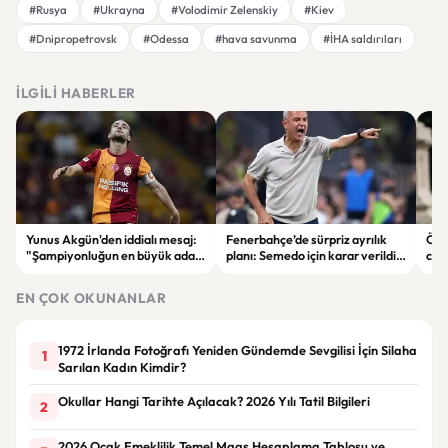
#Rusya
#Ukrayna
#Volodimir Zelenskiy
#Kiev
#Dnipropetrovsk
#Odessa
#hava savunma
#İHA saldırıları
İLGILI HABERLER
Yunus Akgün'den iddialı mesaj:
Fenerbahçe’de sürpriz ayrılık
Öğr
"Şampiyonluğun en büyük adayı
planı: Semedo için karar verildi
cin
yine Galatasaray"
iddiası
orta
öğr
EN ÇOK OKUNANLAR
1972 İrlanda Fotoğrafı Yeniden Gündemde Sevgilisi İçin Silaha
1
Sarılan Kadın Kimdir?
Okullar Hangi Tarihte Açılacak? 2026 Yılı Tatil Bilgileri
2
2026 Ocak Emeklilik Temel Maaş Hesaplama Tablosu ve