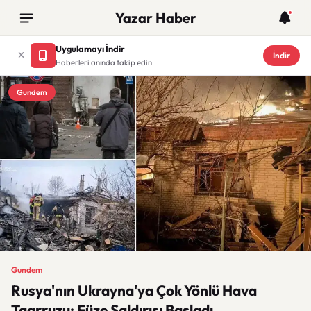
Yazar Haber
Uygulamayı İndir
İndir
Haberleri anında takip edin
Gundem
Gundem
Rusya'nın Ukrayna'ya Çok Yönlü Hava
Taarruzu: Füze Saldırısı Başladı