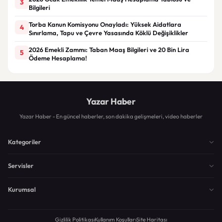
3
Bilgileri
Torba Kanun Komisyonu Onayladı: Yüksek Aidatlara
4
Sınırlama, Tapu ve Çevre Yasasında Köklü Değişiklikler
2026 Emekli Zammı: Taban Maaş Bilgileri ve 20 Bin Lira
5
Ödeme Hesaplama!
Yazar Haber
Yazar Haber - En güncel haberler, son dakika gelişmeleri, video haberler
Kategoriler
Servisler
Kurumsal
Gizlilik Politikası
Kullanım Koşulları
Site Haritası