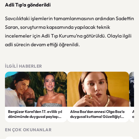
Adli Tıp’a gönderildi
Savcılıktaki işlemlerin tamamlanmasının ardından Sadettin
Saran, soruşturma kapsamında yapılacak teknik
incelemeler için Adli Tıp Kurumu’na götürüldü. Olayla ilgili
adli sürecin devam ettiği öğrenildi.
İLGILI HABERLER
Bergüzar Korel’den 17. evlilik yıl
Alina Boz’dan annesi Olga Boz’a
Ank
dönümünde duygusal paylaşım!
duygusal kutlama! Güzelliğiyle
ope
Düğün albümünü açtı
dikkat çekti
hakk
EN ÇOK OKUNANLAR