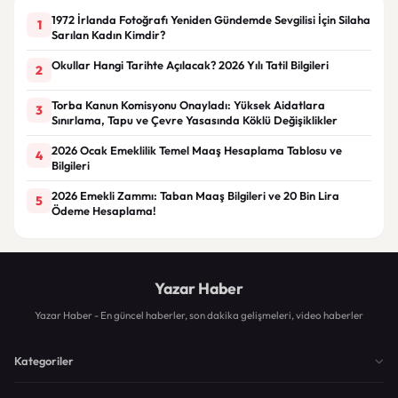
1972 İrlanda Fotoğrafı Yeniden Gündemde Sevgilisi İçin Silaha
1
Sarılan Kadın Kimdir?
Okullar Hangi Tarihte Açılacak? 2026 Yılı Tatil Bilgileri
2
Torba Kanun Komisyonu Onayladı: Yüksek Aidatlara
3
Sınırlama, Tapu ve Çevre Yasasında Köklü Değişiklikler
2026 Ocak Emeklilik Temel Maaş Hesaplama Tablosu ve
4
Bilgileri
2026 Emekli Zammı: Taban Maaş Bilgileri ve 20 Bin Lira
5
Ödeme Hesaplama!
Yazar Haber
Yazar Haber - En güncel haberler, son dakika gelişmeleri, video haberler
Kategoriler