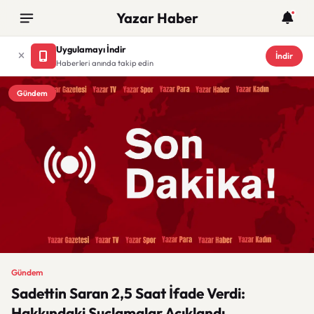
Yazar Haber
Uygulamayı İndir
İndir
Haberleri anında takip edin
Gündem
Gündem
Sadettin Saran 2,5 Saat İfade Verdi:
Hakkındaki Suçlamalar Açıklandı