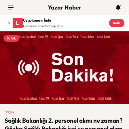
Yazar Haber
Uygulamayı İndir
İndir
Haberleri anında takip edin
Sağlık
Sağlık
Sağlık Bakanlığı 2. personel alımı ne zaman?
Gözler Sağlık Bakanlığı işçi ve personel alımı