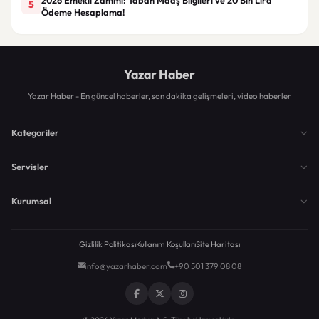
5
Ödeme Hesaplama!
Yazar Haber
Yazar Haber - En güncel haberler, son dakika gelişmeleri, video haberler
Kategoriler
Servisler
Kurumsal
Gizlilik Politikası
Kullanım Koşulları
Site Haritası
info@yazarhaber.com
+90 501 379 08 08