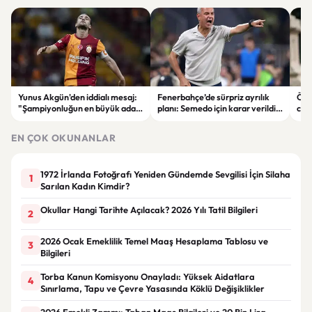
Yunus Akgün'den iddialı mesaj:
Fenerbahçe’de sürpriz ayrılık
Öğr
"Şampiyonluğun en büyük adayı
planı: Semedo için karar verildi
cin
yine Galatasaray"
iddiası
orta
öğr
EN ÇOK OKUNANLAR
1972 İrlanda Fotoğrafı Yeniden Gündemde Sevgilisi İçin Silaha
1
Sarılan Kadın Kimdir?
Okullar Hangi Tarihte Açılacak? 2026 Yılı Tatil Bilgileri
2
2026 Ocak Emeklilik Temel Maaş Hesaplama Tablosu ve
3
Bilgileri
Torba Kanun Komisyonu Onayladı: Yüksek Aidatlara
4
Sınırlama, Tapu ve Çevre Yasasında Köklü Değişiklikler
2026 Emekli Zammı: Taban Maaş Bilgileri ve 20 Bin Lira