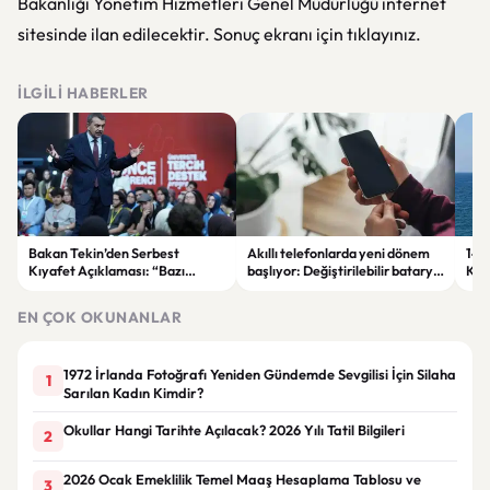
Bakanlığı Yönetim Hizmetleri Genel Müdürlüğü internet
sitesinde ilan edilecektir. Sonuç ekranı için tıklayınız.
İLGILI HABERLER
Bakan Tekin’den Serbest
Akıllı telefonlarda yeni dönem
146 
Kıyafet Açıklaması: “Bazı
başlıyor: Değiştirilebilir batarya
Kar
Olumsuzluklar Ortaya Çıktı”
geri dönüyor
Gös
EN ÇOK OKUNANLAR
1972 İrlanda Fotoğrafı Yeniden Gündemde Sevgilisi İçin Silaha
1
Sarılan Kadın Kimdir?
Okullar Hangi Tarihte Açılacak? 2026 Yılı Tatil Bilgileri
2
2026 Ocak Emeklilik Temel Maaş Hesaplama Tablosu ve
3