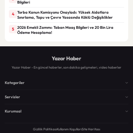
Bilgileri
Torba Kanun Komisyonu Onayladı: Yüksek Aidatlara
4
Sınırlama, Tapu ve Çevre Yasasında Köklü Değişiklikler
2026 Emekli Zammı: Taban Maaş Bilgileri ve 20 Bin Lira
5
Ödeme Hesaplama!
Yazar Haber
Yazar Haber - En güncel haberler, son dakika gelişmeleri, video haberler
Kategoriler
Servisler
Kurumsal
Gizlilik Politikası
Kullanım Koşulları
Site Haritası