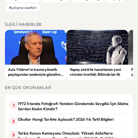
#çalışma saatleri
İLGILI HABERLER
Aziz Yıldırım’ın kızına yönelik
Yapay zekâ ile tasarlanan yeni
Falc
paylaşımlar nedeniyle gözaltına
virüsler üretildi: Bilimde bir ilk
çar
alınan şüpheli için tutuklama
gör
talebi
EN ÇOK OKUNANLAR
1972 İrlanda Fotoğrafı Yeniden Gündemde Sevgilisi İçin Silaha
1
Sarılan Kadın Kimdir?
Okullar Hangi Tarihte Açılacak? 2026 Yılı Tatil Bilgileri
2
Torba Kanun Komisyonu Onayladı: Yüksek Aidatlara
3