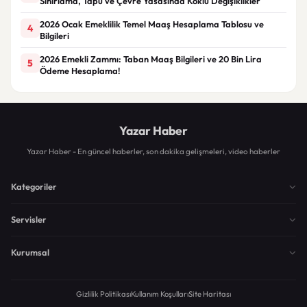
Sınırlama, Tapu ve Çevre Yasasında Köklü Değişiklikler
2026 Ocak Emeklilik Temel Maaş Hesaplama Tablosu ve
4
Bilgileri
2026 Emekli Zammı: Taban Maaş Bilgileri ve 20 Bin Lira
5
Ödeme Hesaplama!
Yazar Haber
Yazar Haber - En güncel haberler, son dakika gelişmeleri, video haberler
Kategoriler
Servisler
Kurumsal
Gizlilik Politikası
Kullanım Koşulları
Site Haritası