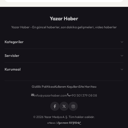
Yazar Haber
Yazar Haber - En güncel haberler, son dakika gelişmeleri, video haberler
Kategoriler
Servisler
Kurumsal
Gizlilik Politikası
Kullanım Koşulları
Site Haritası
info@yazarhaber.com
+90 501 379 08 08
© 2026 Yazar Medya A.Ş. Tüm hakları saklıdır.
Egemen KEYDAL
eNews |