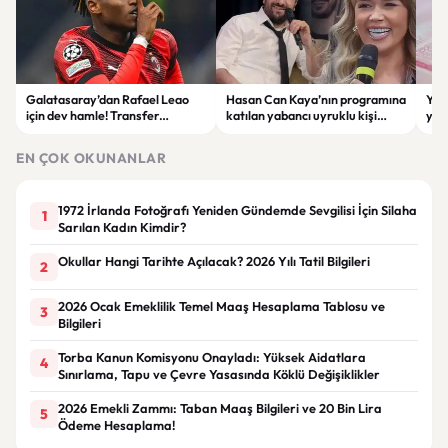
Galatasaray’dan Rafael Leao
Hasan Can Kaya’nın programına
YÖK
için dev hamle! Transfer
katılan yabancı uyruklu kişi
yap
görüşmeleri başladı
çalışma izni olmadığı
dök
gerekçesiyle gözaltına alındı
EN ÇOK OKUNANLAR
1972 İrlanda Fotoğrafı Yeniden Gündemde Sevgilisi İçin Silaha
1
Sarılan Kadın Kimdir?
Okullar Hangi Tarihte Açılacak? 2026 Yılı Tatil Bilgileri
2
2026 Ocak Emeklilik Temel Maaş Hesaplama Tablosu ve
3
Bilgileri
Torba Kanun Komisyonu Onayladı: Yüksek Aidatlara
4
Sınırlama, Tapu ve Çevre Yasasında Köklü Değişiklikler
2026 Emekli Zammı: Taban Maaş Bilgileri ve 20 Bin Lira
5
Ödeme Hesaplama!