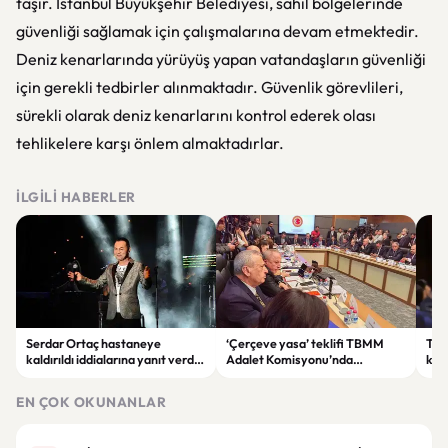
taşır. İstanbul Büyükşehir Belediyesi, sahil bölgelerinde
güvenliği sağlamak için çalışmalarına devam etmektedir.
Deniz kenarlarında yürüyüş yapan vatandaşların güvenliği
için gerekli tedbirler alınmaktadır. Güvenlik görevlileri,
sürekli olarak deniz kenarlarını kontrol ederek olası
tehlikelere karşı önlem almaktadırlar.
İLGILI HABERLER
Serdar Ortaç hastaneye
‘Çerçeve yasa’ teklifi TBMM
Ter
kaldırıldı iddialarına yanıt verdi:
Adalet Komisyonu’nda
kri
“Rutin tedavim için buradayım”
görüşülüyor
tek
gör
EN ÇOK OKUNANLAR