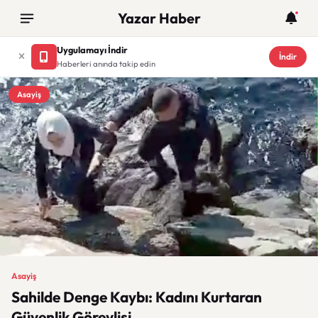
Yazar Haber
Uygulamayı İndir
İndir
Haberleri anında takip edin
Asayiş
Asayiş
Sahilde Denge Kaybı: Kadını Kurtaran
Güvenlik Görevlisi