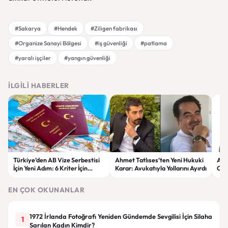
#Sakarya
#Hendek
#Ziligen fabrikası
#Organize Sanayi Bölgesi
#iş güvenliği
#patlama
#yaralı işçiler
#yangın güvenliği
İLGILI HABERLER
Türkiye’den AB Vize Serbestisi
Ahmet Tatlıses’ten Yeni Hukuki
Ara
İçin Yeni Adım: 6 Kriter İçin
Karar: Avukatıyla Yollarını Ayırdı
Can
Çalışmalar Sürüyor
san
EN ÇOK OKUNANLAR
1972 İrlanda Fotoğrafı Yeniden Gündemde Sevgilisi İçin Silaha
1
Sarılan Kadın Kimdir?