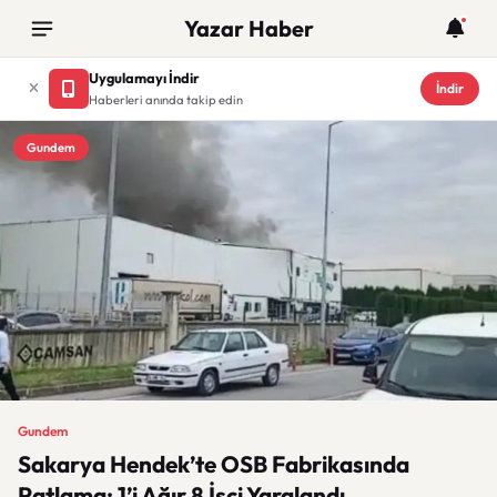
Yazar Haber
Uygulamayı İndir
İndir
Haberleri anında takip edin
Gundem
Gundem
Sakarya Hendek’te OSB Fabrikasında
Patlama: 1’i Ağır 8 İşçi Yaralandı