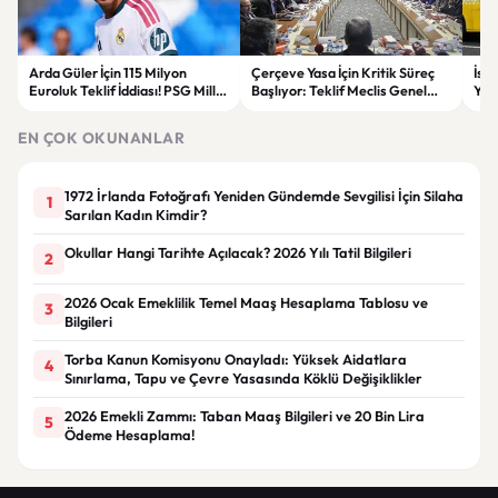
Arda Güler İçin 115 Milyon
Çerçeve Yasa İçin Kritik Süreç
İst
Euroluk Teklif İddiası! PSG Milli
Başlıyor: Teklif Meclis Genel
Yol
Yıldızın Peşinde
Kurulu’nda Görüşülecek
Yar
EN ÇOK OKUNANLAR
1972 İrlanda Fotoğrafı Yeniden Gündemde Sevgilisi İçin Silaha
1
Sarılan Kadın Kimdir?
Okullar Hangi Tarihte Açılacak? 2026 Yılı Tatil Bilgileri
2
2026 Ocak Emeklilik Temel Maaş Hesaplama Tablosu ve
3
Bilgileri
Torba Kanun Komisyonu Onayladı: Yüksek Aidatlara
4
Sınırlama, Tapu ve Çevre Yasasında Köklü Değişiklikler
2026 Emekli Zammı: Taban Maaş Bilgileri ve 20 Bin Lira
5
Ödeme Hesaplama!