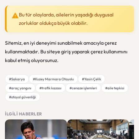
Bu tür olaylarda, ailelerin yaşadığı duygusal
zorluklar oldukça büyük olabilir.
Sitemiz, en iyi deneyimi sunabilmek amacıyla çerez
kullanmaktadır. Bu siteye giriş yaparak çerez kullanımını
kabul etmiş oluyorsunuz.
#Sakarya
#Kuzey Marmara Otoyolu
#Yasin Çelik
#araç yangını
#trafik kazası
#cenaze işlemleri
#aile tepkisi
#otoyol güvenliği
İLGILI HABERLER