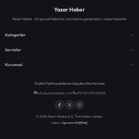
Yazar Haber
Yazar Haber - En güncel haberler, son dakika gelişmeleri, video haberler
Kategoriler
Servisler
Kurumsal
Gizlilik Politikası
Kullanım Koşulları
Site Haritası
info@yazarhaber.com
+90 501 379 08 08
© 2026 Yazar Medya A.Ş. Tüm hakları saklıdır.
Egemen KEYDAL
eNews |