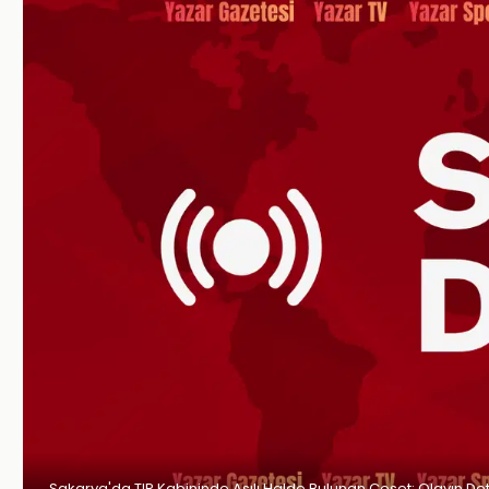
Sakarya'da TIR Kabininde Asılı Halde Bulunan Ceset: Olayın Det