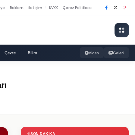
nye
Reklam
İletişim
KVKK
Çerez Politikası
|
Çevre
Bilim
Video
Galeri
rı
SON DAKIKA