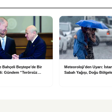
 Bahçeli Beştepe’de Bir
Meteoroloji’den Uyarı: İsta
di: Gündem “Terörsüz
Sabah Yağışı, Doğu Bölgel
üreci
Tozu Bekleniyor