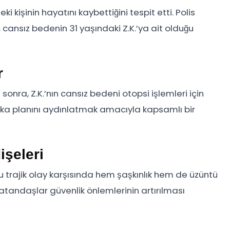
deki kişinin hayatını kaybettiğini tespit etti. Polis
 cansız bedenin 31 yaşındaki Z.K.’ya ait olduğu
r
onra, Z.K.’nın cansız bedeni otopsi işlemleri için
e arka planını aydınlatmak amacıyla kapsamlı bir
işeleri
 trajik olay karşısında hem şaşkınlık hem de üzüntü
tandaşlar güvenlik önlemlerinin artırılması