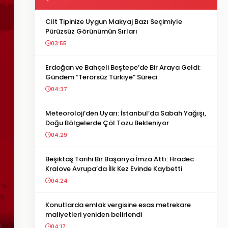
Cilt Tipinize Uygun Makyaj Bazı Seçimiyle
Pürüzsüz Görünümün Sırları
03:55
Erdoğan ve Bahçeli Beştepe’de Bir Araya Geldi:
Gündem “Terörsüz Türkiye” Süreci
04:37
Meteoroloji’den Uyarı: İstanbul’da Sabah Yağışı,
Doğu Bölgelerde Çöl Tozu Bekleniyor
04:29
Beşiktaş Tarihi Bir Başarıya İmza Attı: Hradec
Kralove Avrupa’da İlk Kez Evinde Kaybetti
04:24
Konutlarda emlak vergisine esas metrekare
maliyetleri yeniden belirlendi
04:17