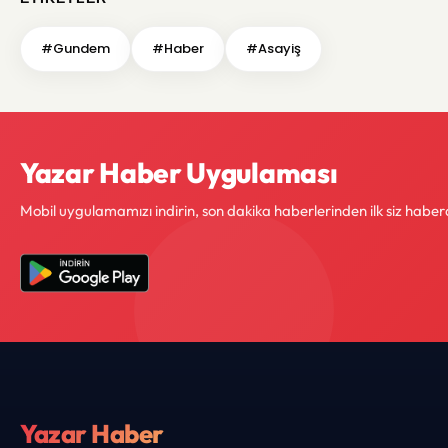
#Gundem
#Haber
#Asayiş
Yazar Haber Uygulaması
Mobil uygulamamızı indirin, son dakika haberlerinden ilk siz haber
Yazar Haber