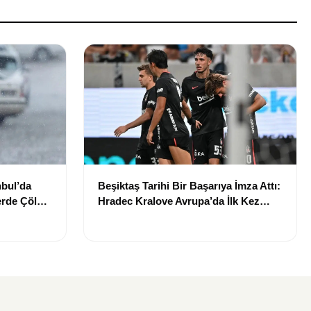
nbul’da
Beşiktaş Tarihi Bir Başarıya İmza Attı:
erde Çöl
Hradec Kralove Avrupa’da İlk Kez
Evinde Kaybetti