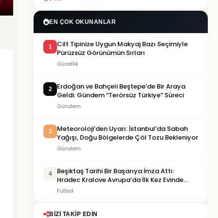
EN ÇOK OKUNANLAR
Cilt Tipinize Uygun Makyaj Bazı Seçimiyle
1
Pürüzsüz Görünümün Sırları
Güzellik
Erdoğan ve Bahçeli Beştepe’de Bir Araya
2
Geldi: Gündem “Terörsüz Türkiye” Süreci
Gündem
Meteoroloji’den Uyarı: İstanbul’da Sabah
3
Yağışı, Doğu Bölgelerde Çöl Tozu Bekleniyor
Gündem
Beşiktaş Tarihi Bir Başarıya İmza Attı:
4
Hradec Kralove Avrupa’da İlk Kez Evinde
Kaybetti
Futbol
BIZI TAKIP EDIN