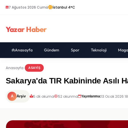
7 Ağustos 2026 Cuma
İstanbul 4°C
Yazar Haber
Anasayfa
Gündem
Spor
Teknoloji
Maga
Anasayfa
ASAYIŞ
Sakarya'da TIR Kabininde Asılı H
5 dk okuma
52 okunma
13 Ocak 2026 1
A
Arşiv
Yayınlanma: