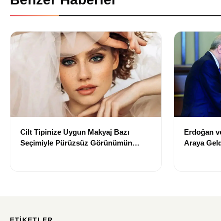
Cilt Tipinize Uygun Makyaj Bazı
Erdoğan ve
Seçimiyle Pürüzsüz Görünümün
Araya Gel
Sırları
Türkiye” S
ETIKETLER