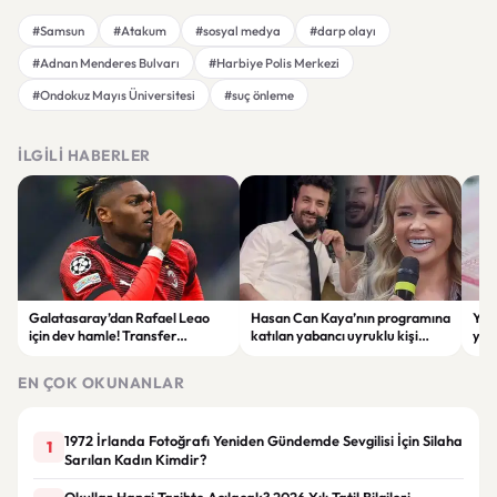
#Samsun
#Atakum
#sosyal medya
#darp olayı
#Adnan Menderes Bulvarı
#Harbiye Polis Merkezi
#Ondokuz Mayıs Üniversitesi
#suç önleme
İLGILI HABERLER
Galatasaray’dan Rafael Leao
Hasan Can Kaya’nın programına
YÖK
için dev hamle! Transfer
katılan yabancı uyruklu kişi
yap
görüşmeleri başladı
çalışma izni olmadığı
dök
gerekçesiyle gözaltına alındı
EN ÇOK OKUNANLAR
1972 İrlanda Fotoğrafı Yeniden Gündemde Sevgilisi İçin Silaha
1
Sarılan Kadın Kimdir?
Okullar Hangi Tarihte Açılacak? 2026 Yılı Tatil Bilgileri