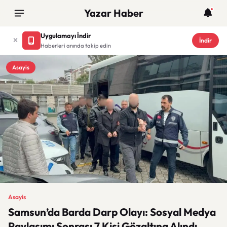
Yazar Haber
Uygulamayı İndir
İndir
Haberleri anında takip edin
Asayis
Asayis
Samsun’da Barda Darp Olayı: Sosyal Medya
Paylaşımı Sonrası 7 Kişi Gözaltına Alındı