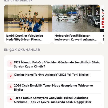
İLGILI HABERLER
İzmirli Çocuklar Voleybolda
Meteoroloji'den 5 il için sarı
Yaz
Hedef Büyütüyor: Filenin
kodlu uyarı: Kuvvetli sağanak
Spon
Sultanları İlham Kaynağı Oldu
ve fırtına geliyor
Günc
EN ÇOK OKUNANLAR
1972 İrlanda Fotoğrafı Yeniden Gündemde Sevgilisi İçin Silaha
1
Sarılan Kadın Kimdir?
Okullar Hangi Tarihte Açılacak? 2026 Yılı Tatil Bilgileri
2
2026 Ocak Emeklilik Temel Maaş Hesaplama Tablosu ve
3
Bilgileri
Torba Kanun Komisyonu Onayladı: Yüksek Aidatlara
4
Sınırlama, Tapu ve Çevre Yasasında Köklü Değişiklikler