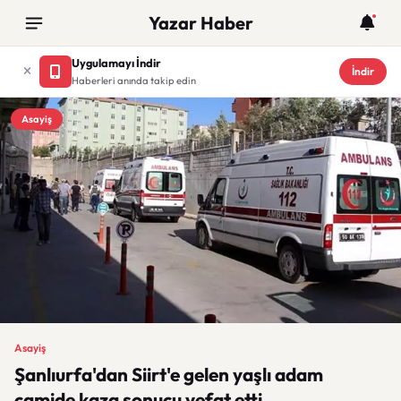
Yazar Haber
Uygulamayı İndir
İndir
Haberleri anında takip edin
Asayiş
Asayiş
Şanlıurfa'dan Siirt'e gelen yaşlı adam
camide kaza sonucu vefat etti