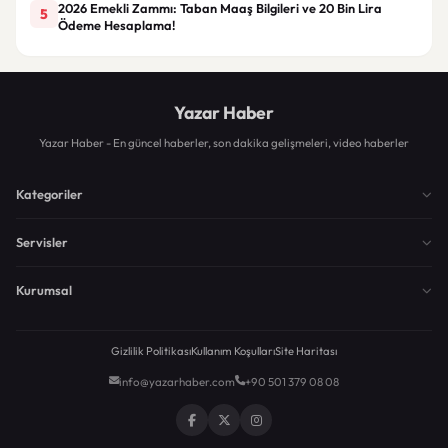
2026 Emekli Zammı: Taban Maaş Bilgileri ve 20 Bin Lira
5
Ödeme Hesaplama!
Yazar Haber
Yazar Haber - En güncel haberler, son dakika gelişmeleri, video haberler
Kategoriler
Servisler
Kurumsal
Gizlilik Politikası
Kullanım Koşulları
Site Haritası
info@yazarhaber.com
+90 501 379 08 08