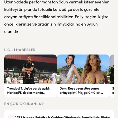
Uzun vadede performanstan ödün vermek istemeyenler
kaliteyi ön planda tutabilirken, bütçe dostu çözümler
arayanlar fiyatı önceliklendirebilirler. En iyi seçim, kişisel
önceliklerinize ve aracınızın ihtiyaçlarına en uygun
olanıdır.
İLGILI HABERLER
Trendyol 1. Lig’de perde açıldı:
Demi Rose uzun süre sonra
Sak
Manisa FK deplasmanda
ortaya çıktı! Plaj görüntüleri
ope
Boluspor’u mağlup etti
gündem oldu
tut
EN ÇOK OKUNANLAR
1972 İrlanda Fotoğrafı Yeniden Gündemde Sevgilisi İçin Silaha