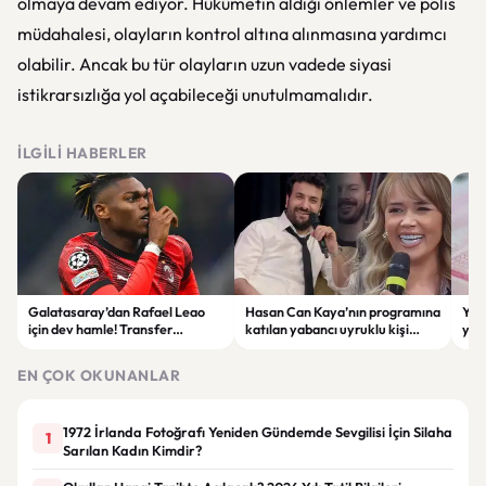
olmaya devam ediyor. Hükümetin aldığı önlemler ve polis
müdahalesi, olayların kontrol altına alınmasına yardımcı
olabilir. Ancak bu tür olayların uzun vadede siyasi
istikrarsızlığa yol açabileceği unutulmamalıdır.
İLGILI HABERLER
Galatasaray’dan Rafael Leao
Hasan Can Kaya’nın programına
YÖK
için dev hamle! Transfer
katılan yabancı uyruklu kişi
yap
görüşmeleri başladı
çalışma izni olmadığı
dök
gerekçesiyle gözaltına alındı
EN ÇOK OKUNANLAR
1972 İrlanda Fotoğrafı Yeniden Gündemde Sevgilisi İçin Silaha
1
Sarılan Kadın Kimdir?