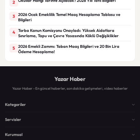
Okullar Hangi Tarihte Açılacak? 2026 Yılı Tatil Bilgileri
2
2026 Ocak Emeklilik Temel Maaş Hesaplama Tablosu ve
3
Bilgileri
Torba Kanun Komisyonu Onayladı: Yüksek Aidatlara
4
Sınırlama, Tapu ve Çevre Yasasında Köklü Değişiklikler
2026 Emekli Zammı: Taban Maaş Bilgileri ve 20 Bin Lira
5
Ödeme Hesaplama!
Yazar Haber
Yazar Haber - En güncel haberler, son dakika gelişmeleri, video haberler
Kategoriler
Servisler
Kurumsal