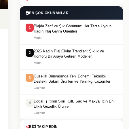
EN ÇOK OKUNANLAR
Plajda Zarif ve Şık Görünüm: Her Tarza Uygun
1
Kadın Plaj Giyim Önerileri
Moda
2026 Kadın Plaj Giyim Trendleri: Şıklık ve
2
Konforu Bir Araya Getiren Modeller
Moda
Güzellik Dünyasında Yeni Dönem: Teknoloji
3
Destekli Bakım Ürünleri ve Yenilikçi Çözümler
Güzellik
Doğal Işıltının Sırrı: Cilt, Saç ve Makyaj İçin En
4
Etkili Güzellik Ürünleri
Güzellik
BIZI TAKIP EDIN