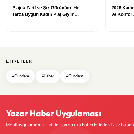
Plajda Zarif ve Şık Görünüm: Her
2026 Kadın 
Tarza Uygun Kadın Plaj Giyim
ve Konforu
Önerileri
Modeller
ETIKETLER
#Gundem
#Haber
#Gündem
Yazar Haber Uygulaması
Mobil uygulamamızı indirin, son dakika haberlerinden ilk siz haber