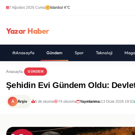
7 Ağustos 2026 Cuma
İstanbul 4°C
Yazar Haber
Anasayfa
Gündem
Spor
Teknoloji
Maga
Anasayfa
GÜNDEM
Şehidin Evi Gündem Oldu: Devlet
A
Arşiv
5 dk okuma
74 okunma
Yayınlanma:
13 Ocak 2026 19:02