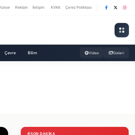
Künye
Reklam
İletişim
KVKK
Çerez Politikası
|
Çevre
Bilim
Video
Galeri
SON DAKIKA