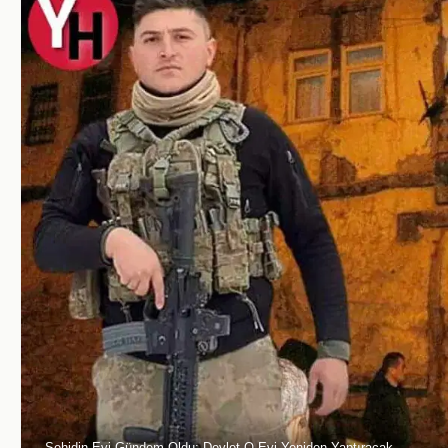
Şehidin Evi Gündem Oldu: Devlet O Evi Yeniden Yaptıracak