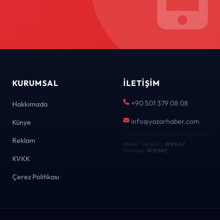
KURUMSAL
İLETIŞIM
+90 501 379 08 08
Hakkımızda
info@yazarhaber.com
Künye
Reklam
KEYDAL
eNews · Geliştirici
·
KEYDAL
Developer
KVKK
Çerez Politikası