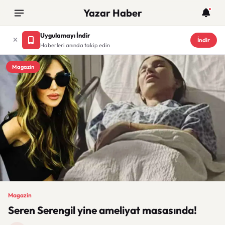
Yazar Haber
Uygulamayı İndir
İndir
Haberleri anında takip edin
Magazin
Magazin
Seren Serengil yine ameliyat masasında!