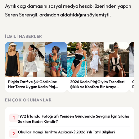
Ayrılık açıklamasını sosyal medya hesabı üzerinden yapan
Seren Serengil, ardından aldatıldığını söylemişti.
İLGILI HABERLER
Plajda Zarif ve Şık Görünüm:
2026 Kadın Plaj Giyim Trendleri:
Güz
Her Tarza Uygun Kadın Plaj
Şıklık ve Konforu Bir Araya
Dön
Giyim Önerileri
Getiren Modeller
Bakı
Çöz
EN ÇOK OKUNANLAR
1972 İrlanda Fotoğrafı Yeniden Gündemde Sevgilisi İçin Silaha
1
Sarılan Kadın Kimdir?
Okullar Hangi Tarihte Açılacak? 2026 Yılı Tatil Bilgileri
2