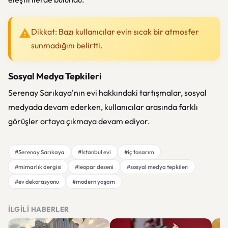
Dikkat: Bazı kullanıcılar evin sıcak bir atmosfer
sunmadığını belirtti.
Sosyal Medya Tepkileri
Serenay Sarıkaya'nın evi hakkındaki tartışmalar, sosyal
medyada devam ederken, kullanıcılar arasında farklı
görüşler ortaya çıkmaya devam ediyor.
#Serenay Sarıkaya
#İstanbul evi
#iç tasarım
#mimarlık dergisi
#leopar deseni
#sosyal medya tepkileri
#ev dekorasyonu
#modern yaşam
İLGILI HABERLER