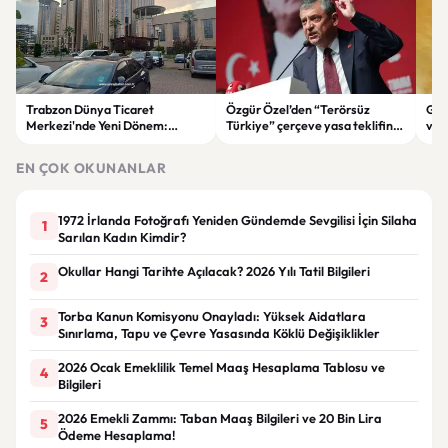
Trabzon Dünya Ticaret
Özgür Özel’den “Terörsüz
Göz
Merkezi'nde Yeni Dönem:
Türkiye” çerçeve yasa teklifine
ve 
Mahkeme Süreci Bitti,
tepki: “Meselenin ruhuna
men
Trabzon'un Dev Projesi Ne
aykırı”
EN ÇOK OKUNANLAR
Zaman Tamamlanacak?
1972 İrlanda Fotoğrafı Yeniden Gündemde Sevgilisi İçin Silaha
1
Sarılan Kadın Kimdir?
Okullar Hangi Tarihte Açılacak? 2026 Yılı Tatil Bilgileri
2
Torba Kanun Komisyonu Onayladı: Yüksek Aidatlara
3
Sınırlama, Tapu ve Çevre Yasasında Köklü Değişiklikler
2026 Ocak Emeklilik Temel Maaş Hesaplama Tablosu ve
4
Bilgileri
2026 Emekli Zammı: Taban Maaş Bilgileri ve 20 Bin Lira
5
Ödeme Hesaplama!