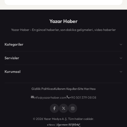
Yazar Haber
Yazar Haber - En güncel haberler, son dakika gelişmeleri, video haberler
Kategoriler
Servisler
Kurumsal
Gizlilik Politikası
Kullanım Koşulları
Site Haritası
info@yazarhaber.com
+90 501 379 08 08
© 2026 Yazar Medya A.Ş. Tüm hakları saklıdır.
Egemen KEYDAL
eNews |