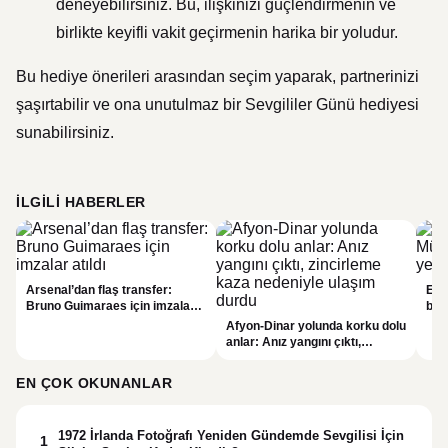
deneyebilirsiniz. Bu, ilişkinizi güçlendirmenin ve
birlikte keyifli vakit geçirmenin harika bir yoludur.
Bu hediye önerileri arasından seçim yaparak, partnerinizi
şaşırtabilir ve ona unutulmaz bir Sevgililer Günü hediyesi
sunabilirsiniz.
İLGILI HABERLER
Arsenal’dan flaş transfer:
Emn
Bruno Guimaraes için imzalar
bin
atıldı
Afyon-Dinar yolunda korku dolu
anlar: Anız yangını çıktı,
zincirleme kaza nedeniyle
ulaşım durdu
EN ÇOK OKUNANLAR
1972 İrlanda Fotoğrafı Yeniden Gündemde Sevgilisi İçin
1