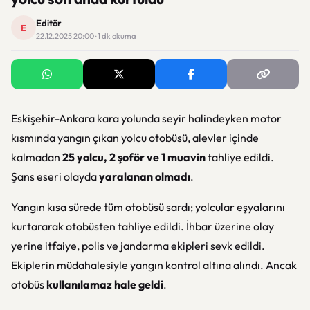
Editör
E
22.12.2025 20:00 · 1 dk okuma
Eskişehir-Ankara kara yolunda seyir halindeyken motor
kısmında yangın çıkan yolcu otobüsü, alevler içinde
kalmadan
25 yolcu, 2 şoför ve 1 muavin
tahliye edildi.
Şans eseri olayda
yaralanan olmadı
.
Yangın kısa sürede tüm otobüsü sardı; yolcular eşyalarını
kurtararak otobüsten tahliye edildi. İhbar üzerine olay
yerine itfaiye, polis ve jandarma ekipleri sevk edildi.
Ekiplerin müdahalesiyle yangın kontrol altına alındı. Ancak
otobüs
kullanılamaz hale geldi
.