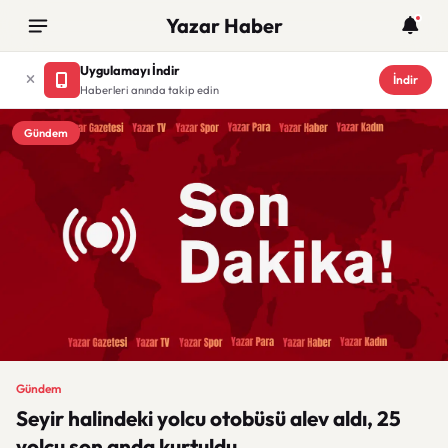
Yazar Haber
Uygulamayı İndir
İndir
Haberleri anında takip edin
Gündem
Gündem
Seyir halindeki yolcu otobüsü alev aldı, 25
yolcu son anda kurtuldu