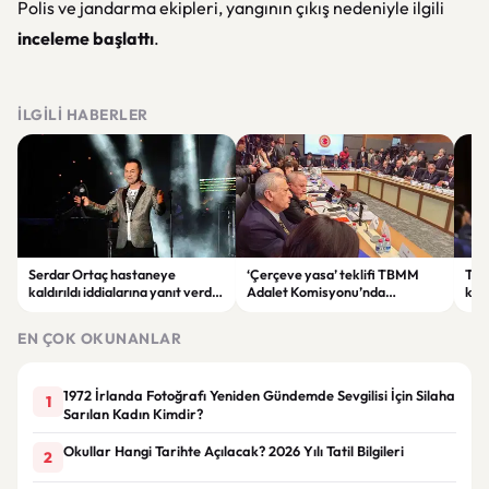
Polis ve jandarma ekipleri, yangının çıkış nedeniyle ilgili
inceleme başlattı
.
İLGILI HABERLER
Serdar Ortaç hastaneye
‘Çerçeve yasa’ teklifi TBMM
Ter
kaldırıldı iddialarına yanıt verdi:
Adalet Komisyonu’nda
kri
“Rutin tedavim için buradayım”
görüşülüyor
tek
gör
EN ÇOK OKUNANLAR
1972 İrlanda Fotoğrafı Yeniden Gündemde Sevgilisi İçin Silaha
1
Sarılan Kadın Kimdir?
Okullar Hangi Tarihte Açılacak? 2026 Yılı Tatil Bilgileri
2