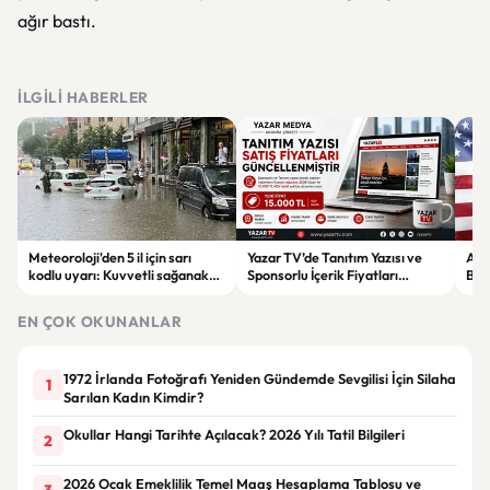
ağır bastı.
İLGILI HABERLER
Meteoroloji'den 5 il için sarı
Yazar TV’de Tanıtım Yazısı ve
ABD
kodlu uyarı: Kuvvetli sağanak
Sponsorlu İçerik Fiyatları
Boğ
ve fırtına geliyor
Güncellendi: Yeni Fiyat 15 Bin TL
iht
EN ÇOK OKUNANLAR
1972 İrlanda Fotoğrafı Yeniden Gündemde Sevgilisi İçin Silaha
1
Sarılan Kadın Kimdir?
Okullar Hangi Tarihte Açılacak? 2026 Yılı Tatil Bilgileri
2
2026 Ocak Emeklilik Temel Maaş Hesaplama Tablosu ve
3