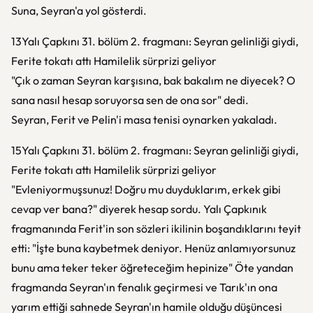
Suna, Seyran'a yol gösterdi.
13Yalı Çapkını 31. bölüm 2. fragmanı: Seyran gelinliği giydi,
Ferite tokatı attı Hamilelik sürprizi geliyor
"Çık o zaman Seyran karşısına, bak bakalım ne diyecek? O
sana nasıl hesap soruyorsa sen de ona sor" dedi.
Seyran, Ferit ve Pelin'i masa tenisi oynarken yakaladı.
15Yalı Çapkını 31. bölüm 2. fragmanı: Seyran gelinliği giydi,
Ferite tokatı attı Hamilelik sürprizi geliyor
"Evleniyormuşsunuz! Doğru mu duyduklarım, erkek gibi
cevap ver bana?" diyerek hesap sordu. Yalı Çapkınık
fragmanında Ferit'in son sözleri ikilinin boşandıklarını teyit
etti: "İşte buna kaybetmek deniyor. Henüz anlamıyorsunuz
bunu ama teker teker öğreteceğim hepinize" Öte yandan
fragmanda Seyran'ın fenalık geçirmesi ve Tarık'ın ona
yarım ettiği sahnede Seyran'ın hamile olduğu düşüncesi