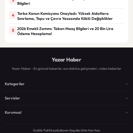
Bilgileri
Torba Kanun Komisyonu Onayladı: Yüksek Aidatlara
4
Sınırlama, Tapu ve Çevre Yasasında Köklü Değişiklikler
2026 Emekli Zammı: Taban Maaş Bilgileri ve 20 Bin Lira
5
Ödeme Hesaplama!
Yazar Haber
Yazar Haber - En güncel haberler, son dakika gelişmeleri, video haberler
Kategoriler
Servisler
Kurumsal
Gizlilik Politikası
Kullanım Koşulları
Site Haritası