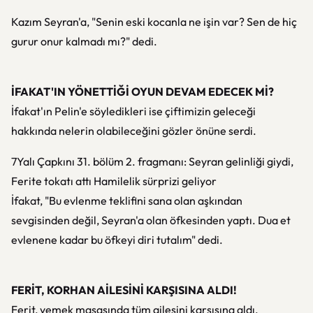
Kazım Seyran'a, "Senin eski kocanla ne işin var? Sen de hiç
gurur onur kalmadı mı?" dedi.
İFAKAT'IN YÖNETTİĞİ OYUN DEVAM EDECEK Mİ?
İfakat'ın Pelin'e söyledikleri ise çiftimizin geleceği
hakkında nelerin olabileceğini gözler önüne serdi.
7Yalı Çapkını 31. bölüm 2. fragmanı: Seyran gelinliği giydi,
Ferite tokatı attı Hamilelik sürprizi geliyor
İfakat, "Bu evlenme teklifini sana olan aşkından
sevgisinden değil, Seyran'a olan öfkesinden yaptı. Dua et
evlenene kadar bu öfkeyi diri tutalım" dedi.
FERİT, KORHAN AİLESİNİ KARŞISINA ALDI!
Ferit, yemek masasında tüm ailesini karşısına aldı.