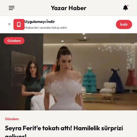
Yazar Haber
Uygulamayı İndir
İndir
Haberleri anında takip edin
Gündem
Gündem
Seyra Ferit'e tokatı attı! Hamilelik sürprizi
geliyor!