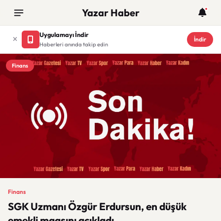
Yazar Haber
Uygulamayı İndir
İndir
Haberleri anında takip edin
Finans
Finans
SGK Uzmanı Özgür Erdursun, en düşük
emekli maaşını açıkladı