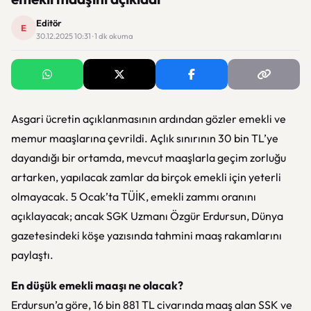
Editör
E
30.12.2025 10:31 · 1 dk okuma
Asgari ücretin açıklanmasının ardından gözler emekli ve
memur maaşlarına çevrildi. Açlık sınırının 30 bin TL’ye
dayandığı bir ortamda, mevcut maaşlarla geçim zorluğu
artarken, yapılacak zamlar da birçok emekli için yeterli
olmayacak. 5 Ocak’ta TÜİK, emekli zammı oranını
açıklayacak; ancak SGK Uzmanı Özgür Erdursun, Dünya
gazetesindeki köşe yazısında tahmini maaş rakamlarını
paylaştı.
En düşük emekli maaşı ne olacak?
Erdursun’a göre, 16 bin 881 TL civarında maaş alan SSK ve