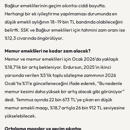
Bağkur emeklilerinin geçim sıkıntısı ciddi boyutta.
Herhangi bir ek iyileştirme yapılmaması durumunda en
düşük emekli aylığının 18–19 bin TL bandında olabileceğini
belirtti. SSK ve Bağkur emeklileri için tahmini zam oranı ise
%12,3 civarında öngörülüyor.
Memur emeklileri ne kadar zam alacak?
Memur ve memur emeklileri için Ocak 2026’da yaklaşık
%18,7’lik bir artış bekleniyor. Erdursun, 2025’in ikinci
yarısında verilen %5’lik toplu sözleşme zammının 2026
Ocak’ta %11’e güncelleneceğini ifade ederek, “Bu nedenle
memur kesimi daha yüksek bir artış alacak gibi görünüyor”
dedi. Temmuz ayında 22 bin 673 TL’ye çıkan en düşük
memur emekli maaşı, %18,7 artışla 26 bin 912 TL seviyesine
yükselebilecek.
Ortalama maaşlar ve geçim sıkıntısı