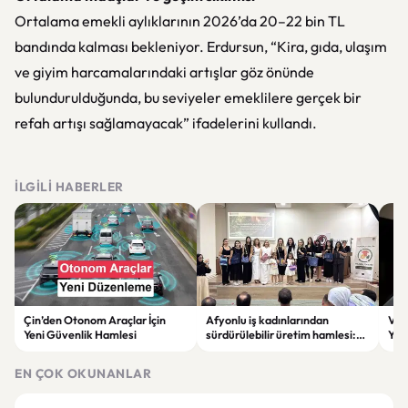
Ortalama emekli aylıklarının 2026’da 20–22 bin TL
bandında kalması bekleniyor. Erdursun, “Kira, gıda, ulaşım
ve giyim harcamalarındaki artışlar göz önünde
bulundurulduğunda, bu seviyeler emeklilere gerçek bir
refah artışı sağlamayacak” ifadelerini kullandı.
İLGILI HABERLER
Çin’den Otonom Araçlar İçin
Afyonlu iş kadınlarından
Vol
Yeni Güvenlik Hamlesi
sürdürülebilir üretim hamlesi:
Yap
EKO-KOOP Projesi tanıtıldı
Azal
EN ÇOK OKUNANLAR