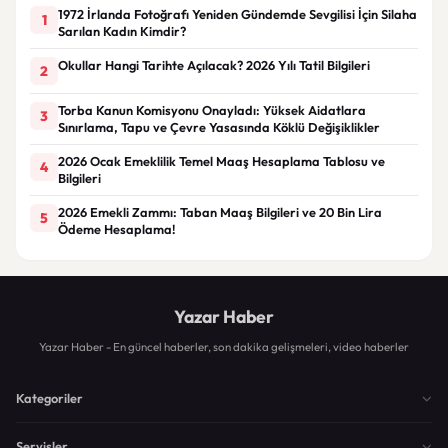
1972 İrlanda Fotoğrafı Yeniden Gündemde Sevgilisi İçin Silaha
1
Sarılan Kadın Kimdir?
Okullar Hangi Tarihte Açılacak? 2026 Yılı Tatil Bilgileri
2
Torba Kanun Komisyonu Onayladı: Yüksek Aidatlara
3
Sınırlama, Tapu ve Çevre Yasasında Köklü Değişiklikler
2026 Ocak Emeklilik Temel Maaş Hesaplama Tablosu ve
4
Bilgileri
2026 Emekli Zammı: Taban Maaş Bilgileri ve 20 Bin Lira
5
Ödeme Hesaplama!
Yazar Haber
Yazar Haber - En güncel haberler, son dakika gelişmeleri, video haberler
Kategoriler
Servisler