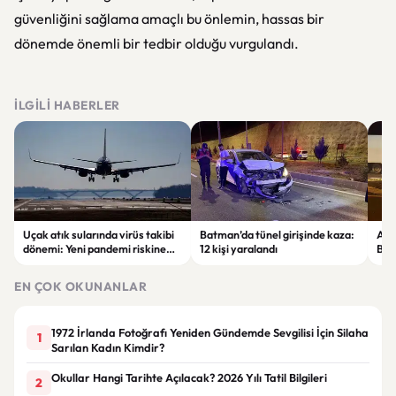
güvenliğini sağlama amaçlı bu önlemin, hassas bir
dönemde önemli bir tedbir olduğu vurgulandı.
İLGILI HABERLER
Uçak atık sularında virüs takibi
Batman’da tünel girişinde kaza:
Ada
dönemi: Yeni pandemi riskine
12 kişi yaralandı
Bel
karşı erken uyarı sistemi
yaşa
geliştiriliyor
EN ÇOK OKUNANLAR
1972 İrlanda Fotoğrafı Yeniden Gündemde Sevgilisi İçin Silaha
1
Sarılan Kadın Kimdir?
Okullar Hangi Tarihte Açılacak? 2026 Yılı Tatil Bilgileri
2