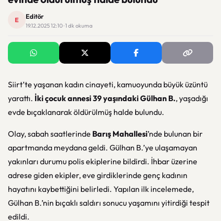
Editör
E
19.12.2025 12:10 · 1 dk okuma
Siirt’te yaşanan kadın cinayeti, kamuoyunda büyük üzüntü
yarattı.
İki çocuk annesi 39 yaşındaki Gülhan B.
, yaşadığı
evde bıçaklanarak öldürülmüş halde bulundu.
Olay, sabah saatlerinde
Barış Mahallesi
’nde bulunan bir
apartmanda meydana geldi. Gülhan B.’ye ulaşamayan
yakınları durumu polis ekiplerine bildirdi. İhbar üzerine
adrese giden ekipler, eve girdiklerinde genç kadının
hayatını kaybettiğini belirledi. Yapılan ilk incelemede,
Gülhan B.’nin bıçaklı saldırı sonucu yaşamını yitirdiği tespit
edildi.