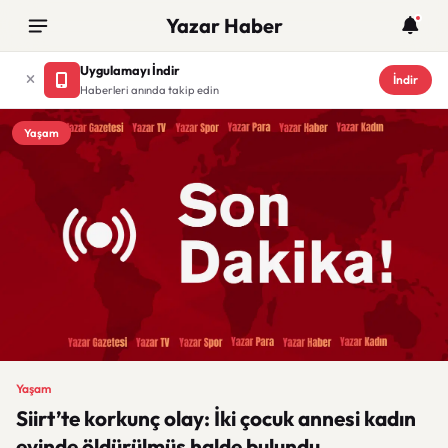
Yazar Haber
Uygulamayı İndir
İndir
Haberleri anında takip edin
Yaşam
Yaşam
Siirt’te korkunç olay: İki çocuk annesi kadın
evinde öldürülmüş halde bulundu