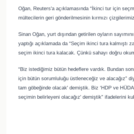
Oğan, Reuters'a açıklamasında “İkinci tur için seç
mültecilerin geri gönderilmesinin kırmızı çizgilerim
Sinan Oğan, yurt dışından getirilen oyların sayımı
yaptığı açıklamada da “Seçim ikinci tura kalmıştı z
seçim ikinci tura kalacak. Çünkü sahayı doğru oku
“Biz istediğimiz bütün hedeflere vardık. Bundan sonr
için bütün sorumluluğu üstleneceğiz ve alacağız” diy
tam göbeğinde olacak' demiştik. Biz ‘HDP ve HÜDA 
seçimin belirleyeni olacağız' demiştik” ifadelerini k