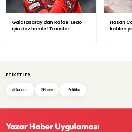
Galatasaray’dan Rafael Leao
Hasan Ca
için dev hamle! Transfer
katılan y
görüşmeleri başladı
çalışma i
gerekçesi
ETIKETLER
#Gundem
#Haber
#Politika
Yazar Haber Uygulaması