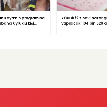
n Kaya’nın programına
YÖKDİL/2 sınavı pazar 
abancı uyruklu kişi
yapılacak: 104 bin 529 
zni olmadığı
dökecek
yle gözaltına alındı