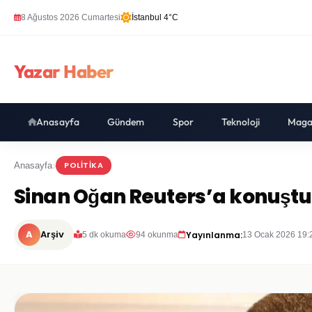
8 Ağustos 2026 Cumartesi
İstanbul 4°C
Yazar Haber
Anasayfa
Gündem
Spor
Teknoloji
Maga
POLITIKA
Anasayfa
Sinan Oğan Reuters’a konuştu, 
A
Arşiv
Yayınlanma:
5 dk okuma
94 okunma
13 Ocak 2026 19: