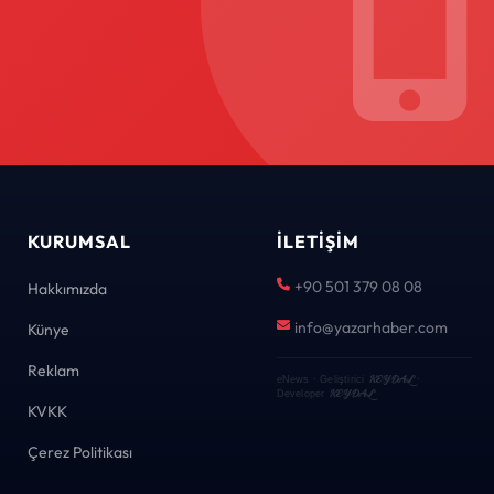
KURUMSAL
İLETIŞIM
+90 501 379 08 08
Hakkımızda
info@yazarhaber.com
Künye
Reklam
KEYDAL
eNews · Geliştirici
·
KEYDAL
Developer
KVKK
Çerez Politikası