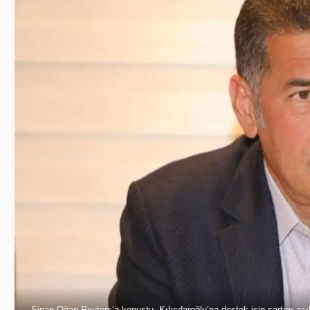
Sinan Oğan Reuters’a konuştu, Kılıçdaroğlu’na destek için şartını açı