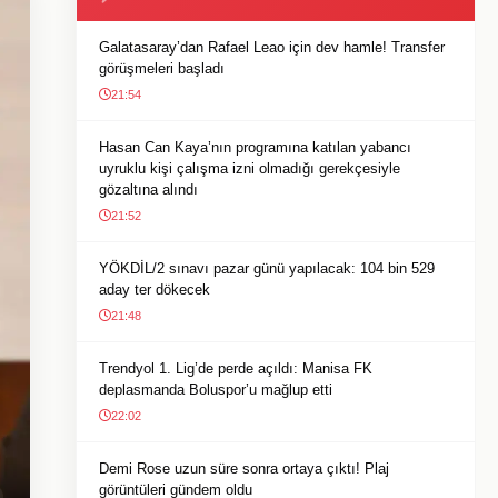
Galatasaray’dan Rafael Leao için dev hamle! Transfer
görüşmeleri başladı
21:54
Hasan Can Kaya’nın programına katılan yabancı
uyruklu kişi çalışma izni olmadığı gerekçesiyle
gözaltına alındı
21:52
YÖKDİL/2 sınavı pazar günü yapılacak: 104 bin 529
aday ter dökecek
21:48
Trendyol 1. Lig’de perde açıldı: Manisa FK
deplasmanda Boluspor’u mağlup etti
22:02
Demi Rose uzun süre sonra ortaya çıktı! Plaj
görüntüleri gündem oldu