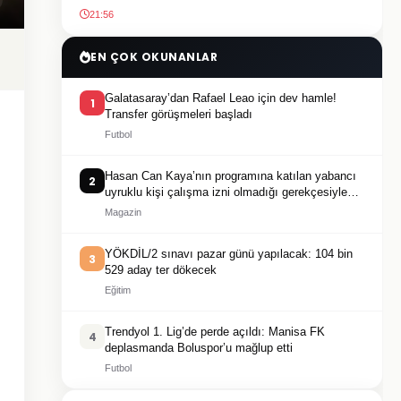
21:56
EN ÇOK OKUNANLAR
Galatasaray’dan Rafael Leao için dev hamle!
1
Transfer görüşmeleri başladı
Futbol
Hasan Can Kaya’nın programına katılan yabancı
2
uyruklu kişi çalışma izni olmadığı gerekçesiyle
gözaltına alındı
Magazin
YÖKDİL/2 sınavı pazar günü yapılacak: 104 bin
3
529 aday ter dökecek
Eğitim
Trendyol 1. Lig’de perde açıldı: Manisa FK
4
deplasmanda Boluspor’u mağlup etti
Futbol