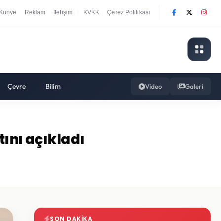
Künye
Reklam
İletişim
KVKK
Çerez Politikası
|
Çevre
Bilim
Video
Galeri
tını açıkladı
SON DAKIKA