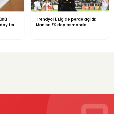
günü
Trendyol 1. Lig’de perde açıldı:
aday ter
Manisa FK deplasmanda
Boluspor’u mağlup etti