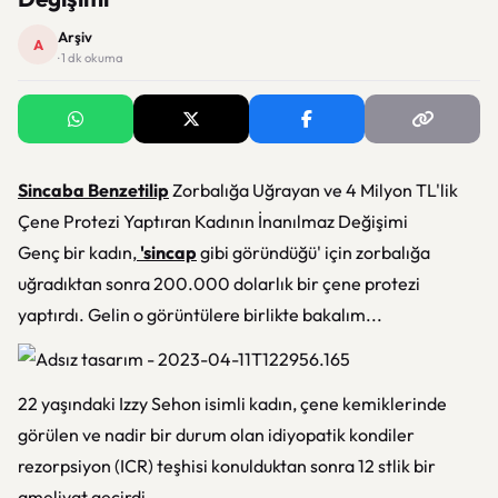
Arşiv
A
· 1 dk okuma
Sincaba Benzetilip
Zorbalığa Uğrayan ve 4 Milyon TL'lik
Çene Protezi Yaptıran Kadının İnanılmaz Değişimi
Genç bir kadın,
'sincap
gibi göründüğü' için zorbalığa
uğradıktan sonra 200.000 dolarlık bir çene protezi
yaptırdı. Gelin o görüntülere birlikte bakalım...
22 yaşındaki Izzy Sehon isimli kadın, çene kemiklerinde
görülen ve nadir bir durum olan idiyopatik kondiler
rezorpsiyon (ICR) teşhisi konulduktan sonra 12 stlik bir
ameliyat geçirdi.