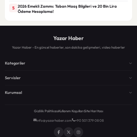
2026 Emekli Zammı: Taban Maaş Bilgileri ve 20 Bin Lira
5
Ödeme Hesaplama!
Yazar Haber
Yazar Haber - En güncel haberler, son dakika gelişmeleri, video haberler
Kategoriler
Servisler
Kurumsal
Gizlilik Politikası
Kullanım Koşulları
Site Haritası
info@yazarhaber.com
+90 501 379 08 08