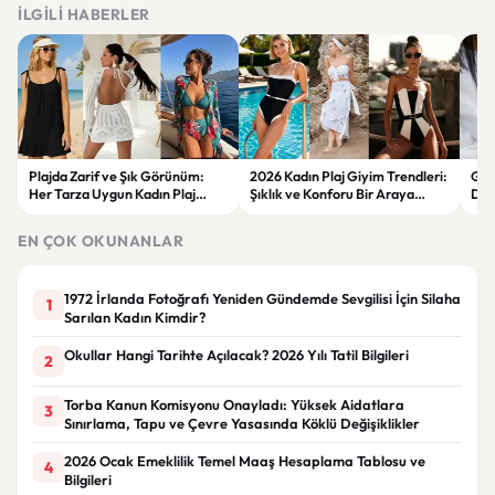
İLGILI HABERLER
Plajda Zarif ve Şık Görünüm:
2026 Kadın Plaj Giyim Trendleri:
Güz
Her Tarza Uygun Kadın Plaj
Şıklık ve Konforu Bir Araya
Dön
Giyim Önerileri
Getiren Modeller
Bakı
Çöz
EN ÇOK OKUNANLAR
1972 İrlanda Fotoğrafı Yeniden Gündemde Sevgilisi İçin Silaha
1
Sarılan Kadın Kimdir?
Okullar Hangi Tarihte Açılacak? 2026 Yılı Tatil Bilgileri
2
Torba Kanun Komisyonu Onayladı: Yüksek Aidatlara
3
Sınırlama, Tapu ve Çevre Yasasında Köklü Değişiklikler
2026 Ocak Emeklilik Temel Maaş Hesaplama Tablosu ve
4
Bilgileri