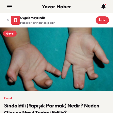
Yazar Haber
Uygulamayı İndir
İndir
Haberleri anında takip edin
Genel
Genel
Sindaktili (Yapışık Parmak) Nedir? Neden
Olur ve Nasıl Tedavi Edilir?