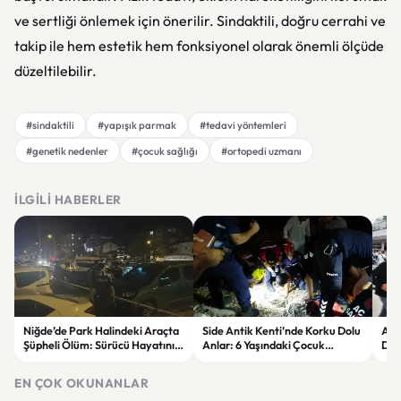
ve sertliği önlemek için önerilir. Sindaktili, doğru cerrahi ve
takip ile hem estetik hem fonksiyonel olarak önemli ölçüde
düzeltilebilir.
#sindaktili
#yapışık parmak
#tedavi yöntemleri
#genetik nedenler
#çocuk sağlığı
#ortopedi uzmanı
İLGILI HABERLER
Niğde’de Park Halindeki Araçta
Side Antik Kenti’nde Korku Dolu
Avr
Şüpheli Ölüm: Sürücü Hayatını
Anlar: 6 Yaşındaki Çocuk
Dik
Kaybetti
Kuyudan Kurtarıldı
Yen
EN ÇOK OKUNANLAR