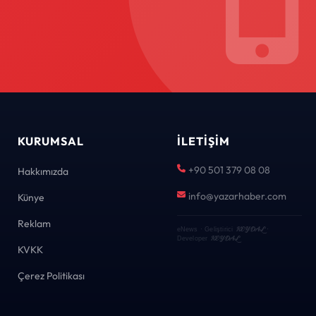
KURUMSAL
İLETIŞIM
+90 501 379 08 08
Hakkımızda
info@yazarhaber.com
Künye
Reklam
KEYDAL
eNews · Geliştirici
·
KEYDAL
Developer
KVKK
Çerez Politikası