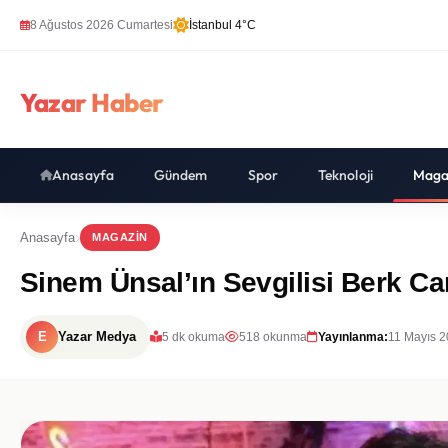
8 Ağustos 2026 Cumartesi
İstanbul 4°C
Yazar Haber
Anasayfa
Gündem
Spor
Teknoloji
Maga
Anasayfa
MAGAZIN
Sinem Ünsal’ın Sevgilisi Berk Can
E
Yazar Medya
5 dk okuma
518 okunma
Yayınlanma:
11 Mayıs 2