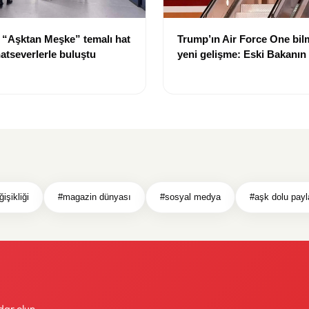
 “Aşktan Meşke” temalı hat
Trump’ın Air Force One bi
natseverlerle buluştu
yeni gelişme: Eski Bakanın 
kaldırıldı
işikliği
#magazin dünyası
#sosyal medya
#aşk dolu payl
dar olun.