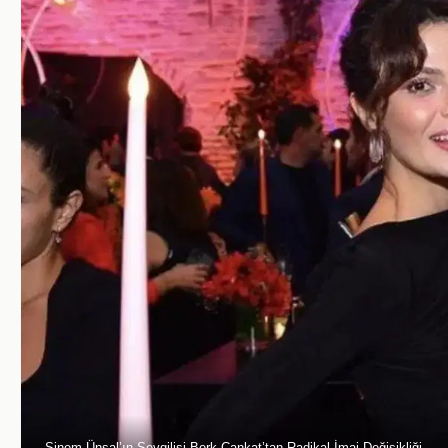
Sinem Ünsal’ın Sevgilisi Berk Cankat’tan Radikal İmaj Değişikliği