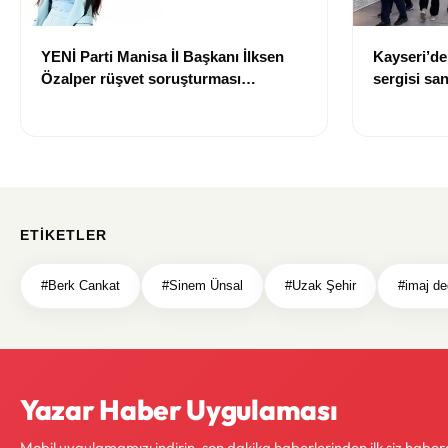
YENİ Parti Manisa İl Başkanı İlksen
Kayseri’de
Özalper rüşvet soruşturması
sergisi sa
kapsamında tutuklandı
ETIKETLER
#Berk Cankat
#Sinem Ünsal
#Uzak Şehir
#imaj değ
Yazar Haber Uygulaması
Mobil uygulamamızı indirin, son dakika haberlerinden ilk siz haber