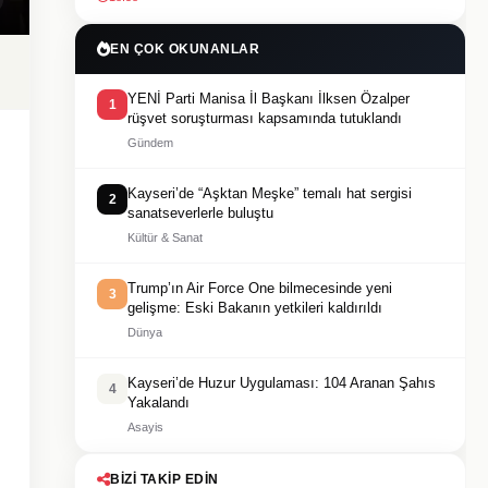
EN ÇOK OKUNANLAR
YENİ Parti Manisa İl Başkanı İlksen Özalper
1
rüşvet soruşturması kapsamında tutuklandı
Gündem
Kayseri’de “Aşktan Meşke” temalı hat sergisi
2
sanatseverlerle buluştu
Kültür & Sanat
Trump’ın Air Force One bilmecesinde yeni
3
gelişme: Eski Bakanın yetkileri kaldırıldı
Dünya
Kayseri’de Huzur Uygulaması: 104 Aranan Şahıs
4
Yakalandı
Asayis
BIZI TAKIP EDIN