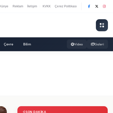
Künye
Reklam
İletişim
KVKK
Çerez Politikası
|
Çevre
Bilim
Video
Galeri
SON DAKIKA