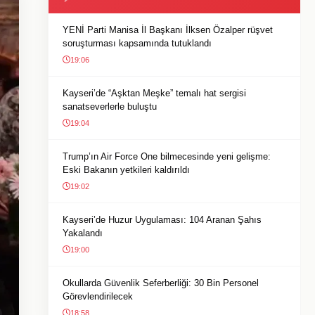
YENİ Parti Manisa İl Başkanı İlksen Özalper rüşvet
soruşturması kapsamında tutuklandı
19:06
Kayseri’de “Aşktan Meşke” temalı hat sergisi
sanatseverlerle buluştu
19:04
Trump’ın Air Force One bilmecesinde yeni gelişme:
Eski Bakanın yetkileri kaldırıldı
19:02
Kayseri’de Huzur Uygulaması: 104 Aranan Şahıs
Yakalandı
19:00
Okullarda Güvenlik Seferberliği: 30 Bin Personel
Görevlendirilecek
18:58