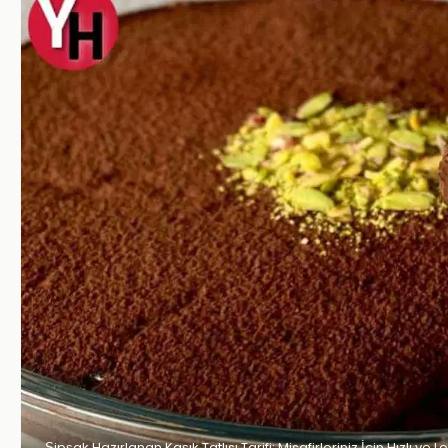
Şipşak Hazırlanan Kaşık Tatlısı Tarifi: Misafirleriniz İçin Hızlı ve 