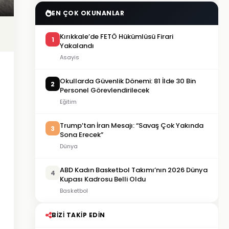
EN ÇOK OKUNANLAR
Kırıkkale’de FETÖ Hükümlüsü Firari
1
Yakalandı
Asayis
Okullarda Güvenlik Dönemi: 81 İlde 30 Bin
2
Personel Görevlendirilecek
Eğitim
Trump’tan İran Mesajı: “Savaş Çok Yakında
3
Sona Erecek”
Dünya
ABD Kadın Basketbol Takımı’nın 2026 Dünya
4
Kupası Kadrosu Belli Oldu
Basketbol
BIZI TAKIP EDIN