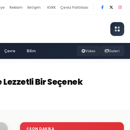
nye
Reklam
İletişim
KVKK
Çerez Politikası
|
Çevre
Bilim
Video
Galeri
e Lezzetli Bir Seçenek
SON DAKIKA