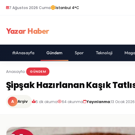
7 Ağustos 2026 Cuma
İstanbul 4°C
Yazar Haber
Anasayfa
Gündem
Spor
Teknoloji
Maga
Anasayfa
GÜNDEM
Şipşak Hazırlanan Kaşık Tatlısı 
A
Arşiv
5 dk okuma
64 okunma
Yayınlanma:
13 Ocak 2026