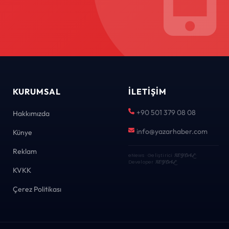
KURUMSAL
İLETIŞIM
+90 501 379 08 08
Hakkımızda
info@yazarhaber.com
Künye
Reklam
eNews · Geliştirici
KEYDAL
·
Developer
KEYDAL
KVKK
Çerez Politikası