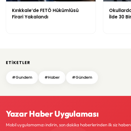
Kırıkkale’de FETÖ Hükümlüsü
Okullarda
Firari Yakalandı
İlde 30 B
Görevlend
ETIKETLER
#Gundem
#Haber
#Gündem
Yazar Haber Uygulaması
Mobil uygulamamızı indirin, son dakika haberlerinden ilk siz haber