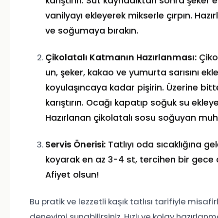
karıştırın. Süt kaynadıktan sonra şeker e
vanilyayı ekleyerek mikserle çırpın. Haz
ve soğumaya bırakın.
Çikolatalı Katmanın Hazırlanması:
Çikol
un, şeker, kakao ve yumurta sarısını ekl
koyulaşıncaya kadar pişirin. Üzerine bitt
karıştırın. Ocağı kapatıp soğuk su ekleye
Hazırlanan çikolatalı sosu soğuyan muhal
Servis Önerisi:
Tatlıyı oda sıcaklığına g
koyarak en az 3-4 st, tercihen bir gece di
Afiyet olsun!
Bu pratik ve lezzetli kaşık tatlısı tarifiyle misafi
deneyimi sunabilirsiniz. Hızlı ve kolay hazırlan