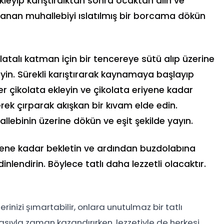
kleyip karıştırdıktan sonra ocaktan alın ve
ırlanan muhallebiyi ıslatılmış bir borcama dökün
atalı katman için bir tencereye sütü alıp üzerine
eyin. Sürekli karıştırarak kaynamaya başlayıp
er çikolata ekleyin ve çikolata eriyene kadar
rek çırparak akışkan bir kıvam elde edin.
lebinin üzerine dökün ve eşit şekilde yayın.
elene kadar bekletin ve ardından buzdolabına
nlendirin. Böylece tatlı daha lezzetli olacaktır.
rlerinizi şımartabilir, onlara unutulmaz bir tatlı
masıyla zaman kazandırırken, lezzetiyle de herkesi