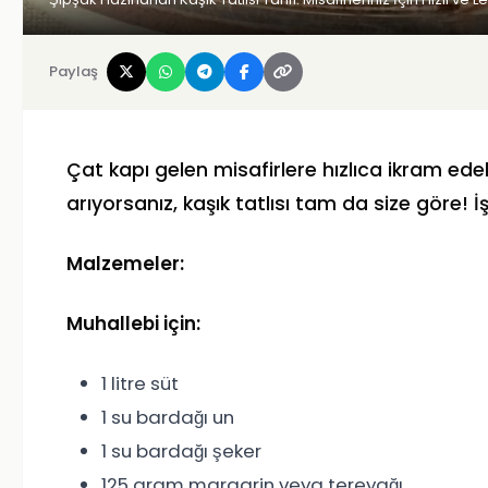
Paylaş
Çat kapı gelen misafirlere hızlıca ikram edeb
arıyorsanız, kaşık tatlısı tam da size göre! İş
Malzemeler:
Muhallebi için:
1 litre süt
1 su bardağı un
1 su bardağı şeker
125 gram margarin veya tereyağı