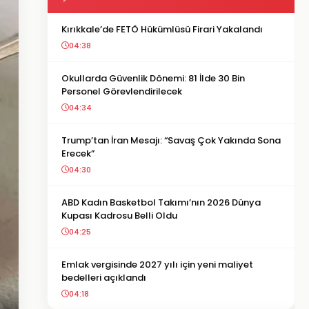
Kırıkkale’de FETÖ Hükümlüsü Firari Yakalandı
04:38
Okullarda Güvenlik Dönemi: 81 İlde 30 Bin
Personel Görevlendirilecek
04:34
Trump’tan İran Mesajı: “Savaş Çok Yakında Sona
Erecek”
04:30
ABD Kadın Basketbol Takımı’nın 2026 Dünya
Kupası Kadrosu Belli Oldu
04:25
Emlak vergisinde 2027 yılı için yeni maliyet
bedelleri açıklandı
04:18