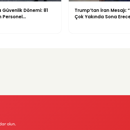
 Güvenlik Dönemi: 81
Trump’tan İran Mesajı: 
in Personel
Çok Yakında Sona Erec
irilecek
dar olun.