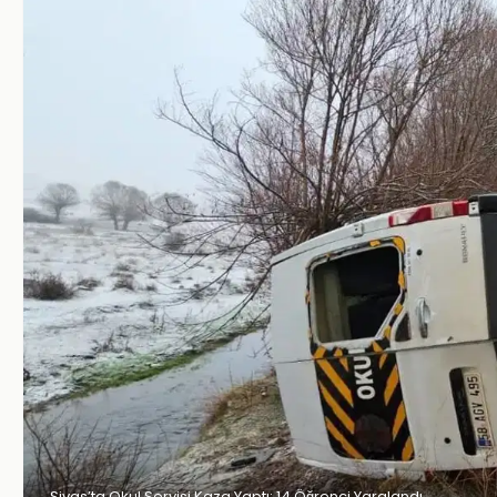
Sivas’ta Okul Servisi Kaza Yaptı: 14 Öğrenci Yaralandı