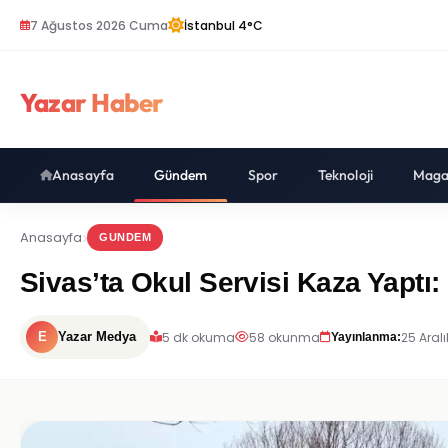
7 Ağustos 2026 Cuma
İstanbul 4°C
Yazar Haber
Anasayfa
Gündem
Spor
Teknoloji
Maga
Anasayfa
GUNDEM
Sivas’ta Okul Servisi Kaza Yaptı:
5 dk okuma
58 okunma
25 Aralı
E
Yazar Medya
Yayınlanma: