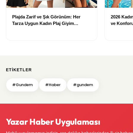
Plajda Zarif ve Şık Görünüm: Her
2026 Kadın 
Tarza Uygun Kadın Plaj Giyim
ve Konforu
Önerileri
Modeller
ETIKETLER
#Gundem
#Haber
#gundem
Yazar Haber Uygulaması
Mobil uygulamamızı indirin, son dakika haberlerinden ilk siz haber