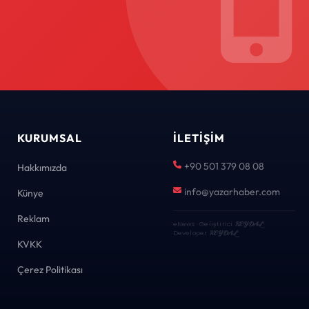
KURUMSAL
İLETIŞIM
+90 501 379 08 08
Hakkımızda
info@yazarhaber.com
Künye
Reklam
eNews · Geliştirici
KEYDAL
·
Developer
KEYDAL
KVKK
Çerez Politikası