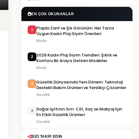
EN ÇOK OKUNANLAR
Plajda Zarif ve Şık Görünüm: Her Tarza
1
Uygun Kadın Plaj Giyim Önerileri
Moda
2026 Kadın Plaj Giyim Trendleri: Şıklık ve
2
Konforu Bir Araya Getiren Modeller
Moda
Güzellik Dünyasında Yeni Dönem: Teknoloji
3
Destekli Bakım Ürünleri ve Yenilikçi Çözümler
Güzellik
Doğal Işıltının Sırrı: Cilt, Saç ve Makyaj İçin
4
En Etkili Güzellik Ürünleri
Güzellik
BIZI TAKIP EDIN