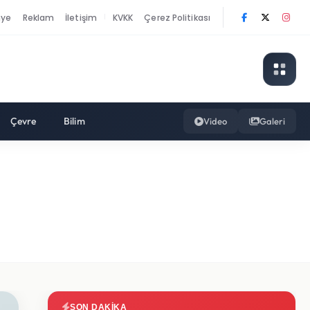
nye
Reklam
İletişim
KVKK
Çerez Politikası
|
Çevre
Bilim
Video
Galeri
SON DAKIKA