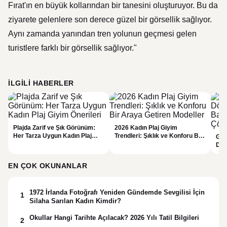
Fırat'ın en büyük kollarından bir tanesini oluşturuyor. Bu da
ziyarete gelenlere son derece güzel bir görsellik sağlıyor.
Aynı zamanda yanından tren yolunun geçmesi gelen
turistlere farklı bir görsellik sağlıyor."
İLGILI HABERLER
Plajda Zarif ve Şık Görünüm:
2026 Kadın Plaj Giyim
Her Tarza Uygun Kadın Plaj
Trendleri: Şıklık ve Konforu Bir
Güz
Giyim Önerileri
Araya Getiren Modeller
Dön
Bak
Çöz
EN ÇOK OKUNANLAR
1972 İrlanda Fotoğrafı Yeniden Gündemde Sevgilisi İçin
1
Silaha Sarılan Kadın Kimdir?
Okullar Hangi Tarihte Açılacak? 2026 Yılı Tatil Bilgileri
2