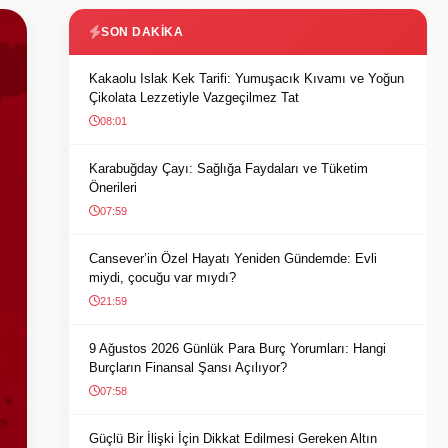
SON DAKIKA
Kakaolu Islak Kek Tarifi: Yumuşacık Kıvamı ve Yoğun
Çikolata Lezzetiyle Vazgeçilmez Tat
08:01
Karabuğday Çayı: Sağlığa Faydaları ve Tüketim
Önerileri
07:59
Cansever’in Özel Hayatı Yeniden Gündemde: Evli
miydi, çocuğu var mıydı?
21:59
9 Ağustos 2026 Günlük Para Burç Yorumları: Hangi
Burçların Finansal Şansı Açılıyor?
07:58
Güçlü Bir İlişki İçin Dikkat Edilmesi Gereken Altın