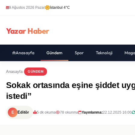
9 Ağustos 2026 Pazar
İstanbul 4°C
Yazar Haber
Anasayfa
Gündem
Spor
Teknoloji
Maga
Anasayfa
GÜNDEM
Sokak ortasında eşine şiddet uy
istedi”
E
Editör
5 dk okuma
78 okunma
Yayınlanma:
22.12.2025 16:00