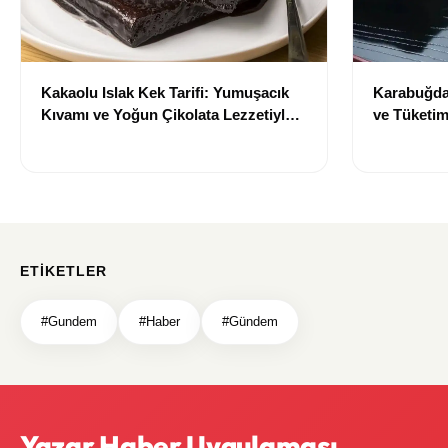
Kakaolu Islak Kek Tarifi: Yumuşacık
Karabuğday
Kıvamı ve Yoğun Çikolata Lezzetiyle
ve Tüketim
Vazgeçilmez Tat
ETIKETLER
#Gundem
#Haber
#Gündem
Yazar Haber Uygulaması