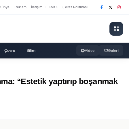
Künye
Reklam
İletişim
KVKK
Çerez Politikası
|
Çevre
Bilim
Video
Galeri
ma: “Estetik yaptırıp boşanmak