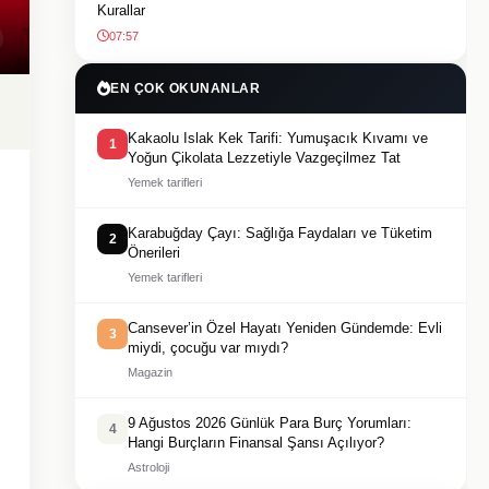
Kurallar
07:57
EN ÇOK OKUNANLAR
Kakaolu Islak Kek Tarifi: Yumuşacık Kıvamı ve
1
Yoğun Çikolata Lezzetiyle Vazgeçilmez Tat
Yemek tarifleri
Karabuğday Çayı: Sağlığa Faydaları ve Tüketim
2
Önerileri
Yemek tarifleri
Cansever’in Özel Hayatı Yeniden Gündemde: Evli
3
miydi, çocuğu var mıydı?
Magazin
9 Ağustos 2026 Günlük Para Burç Yorumları:
4
Hangi Burçların Finansal Şansı Açılıyor?
Astroloji