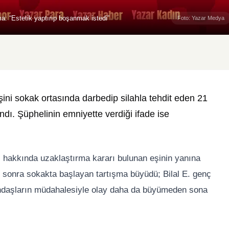
: “Estetik yaptırıp boşanmak istedi”
Foto: Yazar Medya
ni sokak ortasında darbedip silahla tehdit eden 21
ndı. Şüphelinin emniyette verdiği ifade ise
 hakkında uzaklaştırma kararı bulunan eşinin yanına
e sonra sokakta başlayan tartışma büyüdü; Bilal E. genç
atandaşların müdahalesiyle olay daha da büyümeden sona