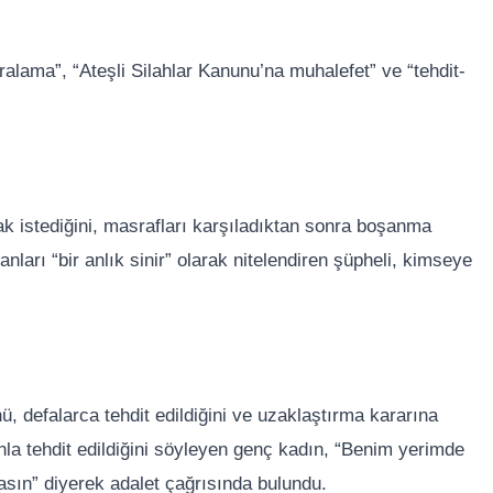
ralama”, “Ateşli Silahlar Kanunu’na muhalefet” ve “tehdit-
mak istediğini, masrafları karşıladıktan sonra boşanma
ları “bir anlık sinir” olarak nitelendiren şüpheli, kimseye
, defalarca tehdit edildiğini ve uzaklaştırma kararına
hla tehdit edildiğini söyleyen genç kadın, “Benim yerimde
asın” diyerek adalet çağrısında bulundu.