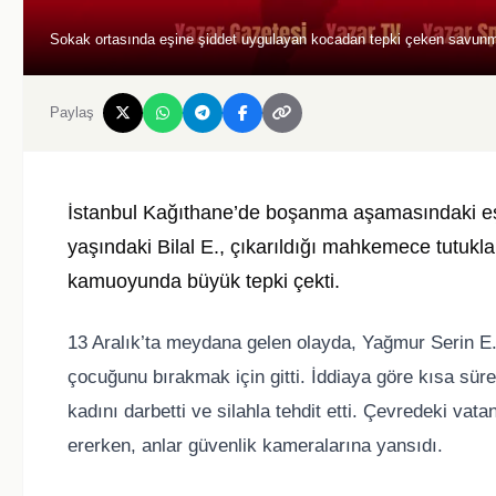
Sokak ortasında eşine şiddet uygulayan kocadan tepki çeken savunma
Paylaş
İstanbul Kağıthane’de boşanma aşamasındaki eşi
yaşındaki Bilal E., çıkarıldığı mahkemece tutukla
kamuoyunda büyük tepki çekti.
13 Aralık’ta meydana gelen olayda, Yağmur Serin E.
çocuğunu bırakmak için gitti. İddiaya göre kısa sür
kadını darbetti ve silahla tehdit etti. Çevredeki v
ererken, anlar güvenlik kameralarına yansıdı.