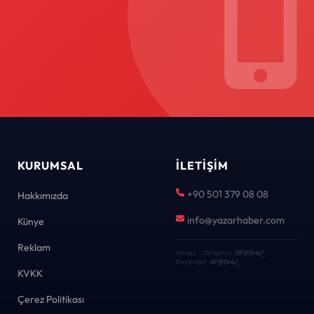
KURUMSAL
İLETIŞIM
+90 501 379 08 08
Hakkımızda
info@yazarhaber.com
Künye
Reklam
KEYDAL
eNews · Geliştirici
·
KEYDAL
Developer
KVKK
Çerez Politikası