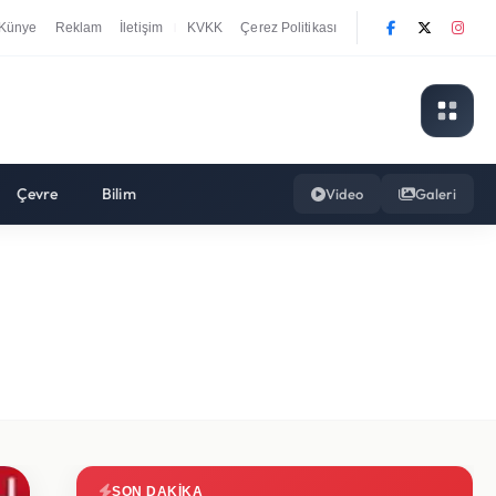
Künye
Reklam
İletişim
KVKK
Çerez Politikası
|
Çevre
Bilim
Video
Galeri
SON DAKIKA