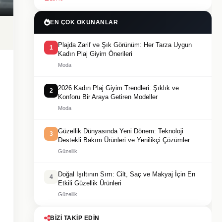
EN ÇOK OKUNANLAR
Plajda Zarif ve Şık Görünüm: Her Tarza Uygun
1
Kadın Plaj Giyim Önerileri
Moda
2026 Kadın Plaj Giyim Trendleri: Şıklık ve
2
Konforu Bir Araya Getiren Modeller
Moda
Güzellik Dünyasında Yeni Dönem: Teknoloji
3
Destekli Bakım Ürünleri ve Yenilikçi Çözümler
Güzellik
Doğal Işıltının Sırrı: Cilt, Saç ve Makyaj İçin En
4
Etkili Güzellik Ürünleri
Güzellik
BIZI TAKIP EDIN