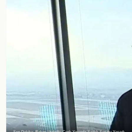
Son Dakika: Bakan Uraloğlu Canlı Yayında Sağlık Sorunu Yaşadı