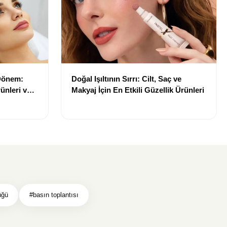
 Dönem:
Doğal Işıltının Sırrı: Cilt, Saç ve
ünleri ve
Makyaj İçin En Etkili Güzellik Ürünleri
üğü
#basın toplantısı