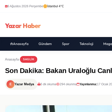
6 Ağustos 2026 Perşembe
İstanbul 4°C
Yazar Haber
Anasayfa
Gündem
Spor
Teknoloji
Maga
Anasayfa
SAGLIK
Son Dakika: Bakan Uraloğlu Canl
E
Yazar Medya
5 dk okuma
294 okunma
Yayınlanma:
17 Ocak 2