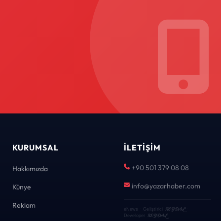
KURUMSAL
İLETIŞIM
+90 501 379 08 08
Hakkımızda
info@yazarhaber.com
Künye
Reklam
KEYDAL
eNews · Geliştirici
·
KEYDAL
Developer