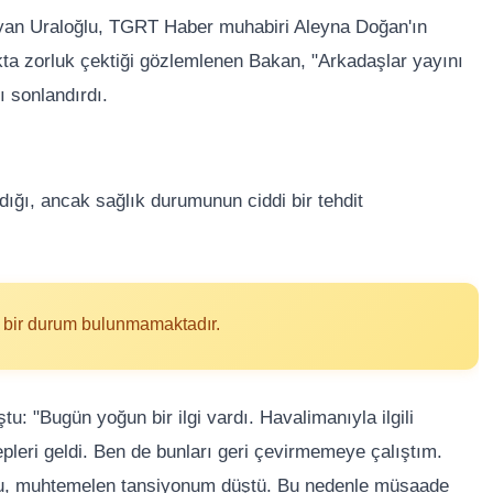
tlayan Uraloğlu, TGRT Haber muhabiri Aleyna Doğan'ın
akta zorluk çektiği gözlemlenen Bakan, "Arkadaşlar yayını
 sonlandırdı.
ığı, ancak sağlık durumunun ciddi bir tehdit
ek bir durum bulunmamaktadır.
ştu: "Bugün yoğun bir ilgi vardı. Havalimanıyla ilgili
epleri geldi. Ben de bunları geri çevirmemeye çalıştım.
du, muhtemelen tansiyonum düştü. Bu nedenle müsaade