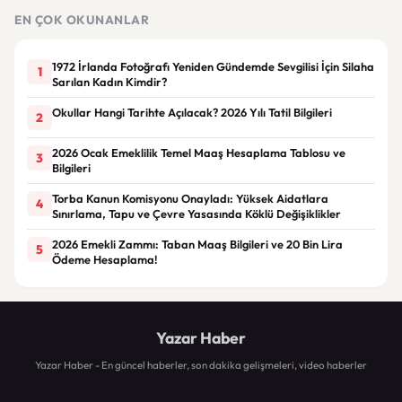
EN ÇOK OKUNANLAR
1972 İrlanda Fotoğrafı Yeniden Gündemde Sevgilisi İçin Silaha
1
Sarılan Kadın Kimdir?
Okullar Hangi Tarihte Açılacak? 2026 Yılı Tatil Bilgileri
2
2026 Ocak Emeklilik Temel Maaş Hesaplama Tablosu ve
3
Bilgileri
Torba Kanun Komisyonu Onayladı: Yüksek Aidatlara
4
Sınırlama, Tapu ve Çevre Yasasında Köklü Değişiklikler
2026 Emekli Zammı: Taban Maaş Bilgileri ve 20 Bin Lira
5
Ödeme Hesaplama!
Yazar Haber
Yazar Haber - En güncel haberler, son dakika gelişmeleri, video haberler