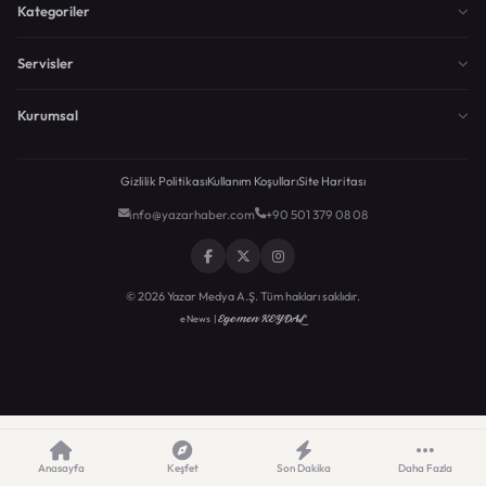
Kategoriler
Servisler
Kurumsal
Gizlilik Politikası
Kullanım Koşulları
Site Haritası
info@yazarhaber.com
+90 501 379 08 08
© 2026 Yazar Medya A.Ş. Tüm hakları saklıdır.
Egemen KEYDAL
eNews |
Anasayfa
Keşfet
Son Dakika
Daha Fazla