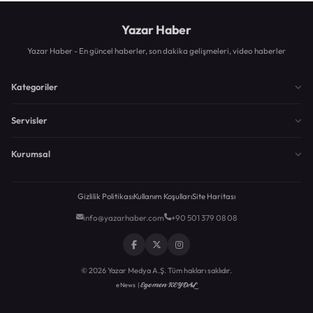
Yazar Haber
Yazar Haber - En güncel haberler, son dakika gelişmeleri, video haberler
Kategoriler
Servisler
Kurumsal
Gizlilik Politikası
Kullanım Koşulları
Site Haritası
info@yazarhaber.com
+90 501 379 08 08
© 2026 Yazar Medya A.Ş. Tüm hakları saklıdır.
Egemen KEYDAL
eNews |