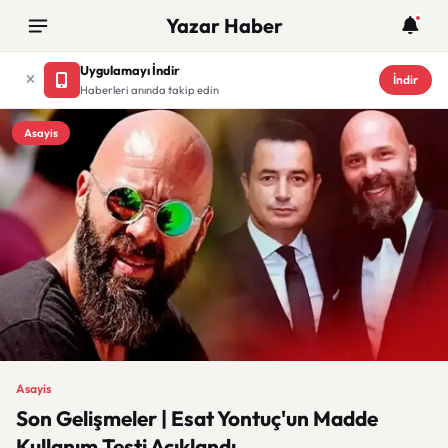
Yazar Haber
Uygulamayı İndir
İndir
Haberleri anında takip edin
Asayis
Asayis
Son Gelişmeler | Esat Yontuç'un Madde
Kullanım Testi Açıklandı