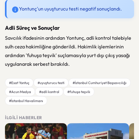
Yontunç'un uyuşturucu testi negatif sonuçlandı.
Adli Süreç ve Sonuçlar
Savcılık ifadesinin ardından Yontunç, adli kontrol talebiyle
sulh ceza hakimliğine gönderildi. Hakimlik işlemlerinin
ardından 'fuhuşa teşvik' suçlamasıyla yurt dışı çıkış yasağı
uygulanarak serbest bırakıldı.
#Esat Yontuç
#uyuşturucu testi
#İstanbul Cumhuriyet Başsavcılığı
#Acun Medya
#adli kontrol
#fuhuşa teşvik
#İstanbul Havalimanı
İLGILI HABERLER