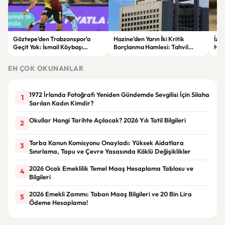
Göztepe’den Trabzonspor’a
Hazine’den Yarın İki Kritik
İzm
Geçit Yok: İsmail Köybaşı
Borçlanma Hamlesi: Tahvil
Hed
Jübilesinde Kazanan İzmir Ekibi
İhalesi ve Kira Sertifikası Satışı
Sul
Oldu
Yapılacak
EN ÇOK OKUNANLAR
1972 İrlanda Fotoğrafı Yeniden Gündemde Sevgilisi İçin Silaha
1
Sarılan Kadın Kimdir?
Okullar Hangi Tarihte Açılacak? 2026 Yılı Tatil Bilgileri
2
Torba Kanun Komisyonu Onayladı: Yüksek Aidatlara
3
Sınırlama, Tapu ve Çevre Yasasında Köklü Değişiklikler
2026 Ocak Emeklilik Temel Maaş Hesaplama Tablosu ve
4
Bilgileri
2026 Emekli Zammı: Taban Maaş Bilgileri ve 20 Bin Lira
5
Ödeme Hesaplama!