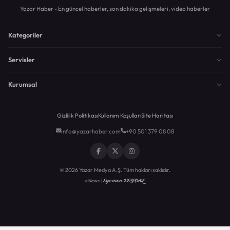
Yazar Haber - En güncel haberler, son dakika gelişmeleri, video haberler
Kategoriler
Servisler
Kurumsal
Gizlilik Politikası
Kullanım Koşulları
Site Haritası
info@yazarhaber.com
+90 501 379 08 08
© 2026 Yazar Medya A.Ş. Tüm hakları saklıdır.
Egemen KEYDAL
eNews |