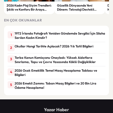
2026 Kadın Plaj Giyim Trendleri:
Güzellik Dünyasında Yeni
Doğa
Şıklık ve Konforu Bir Araya
Dönem: Teknoloji Destekli
Maky
Getiren Modeller
Bakım Ürünleri ve Yenilikçi
Ürü
Çözümler
EN ÇOK OKUNANLAR
1972 İrlanda Fotoğrafı Yeniden Gündemde Sevgilisi İçin Silaha
1
Sarılan Kadın Kimdir?
Okullar Hangi Tarihte Açılacak? 2026 Yılı Tatil Bilgileri
2
Torba Kanun Komisyonu Onayladı: Yüksek Aidatlara
3
Sınırlama, Tapu ve Çevre Yasasında Köklü Değişiklikler
2026 Ocak Emeklilik Temel Maaş Hesaplama Tablosu ve
4
Bilgileri
2026 Emekli Zammı: Taban Maaş Bilgileri ve 20 Bin Lira
5
Ödeme Hesaplama!
Yazar Haber