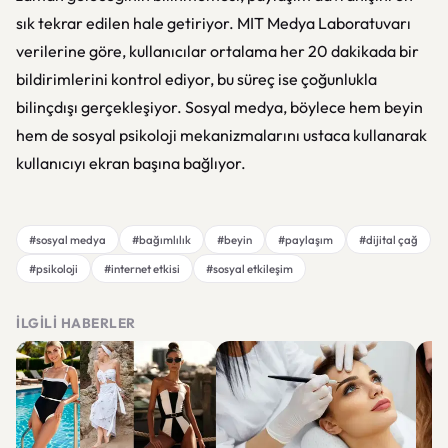
sık tekrar edilen hale getiriyor. MIT Medya Laboratuvarı
verilerine göre, kullanıcılar ortalama her 20 dakikada bir
bildirimlerini kontrol ediyor, bu süreç ise çoğunlukla
bilinçdışı gerçekleşiyor. Sosyal medya, böylece hem beyin
hem de sosyal psikoloji mekanizmalarını ustaca kullanarak
kullanıcıyı ekran başına bağlıyor.
#sosyal medya
#bağımlılık
#beyin
#paylaşım
#dijital çağ
#psikoloji
#internet etkisi
#sosyal etkileşim
İLGILI HABERLER