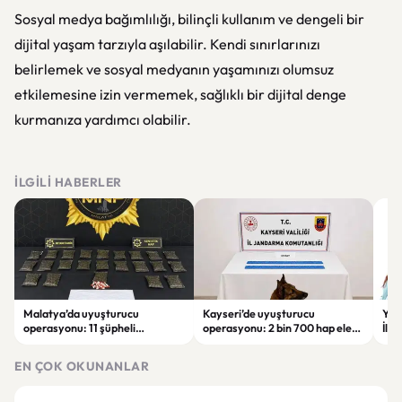
Sosyal medya bağımlılığı, bilinçli kullanım ve dengeli bir
dijital yaşam tarzıyla aşılabilir. Kendi sınırlarınızı
belirlemek ve sosyal medyanın yaşamınızı olumsuz
etkilemesine izin vermemek, sağlıklı bir dijital denge
kurmanıza yardımcı olabilir.
İLGILI HABERLER
Malatya’da uyuşturucu
Kayseri’de uyuşturucu
YEN
operasyonu: 11 şüpheli
operasyonu: 2 bin 700 hap ele
İlk
tutuklandı
geçirildi, 1 şüpheli gözaltına
sor
alındı
tut
EN ÇOK OKUNANLAR