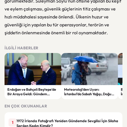
görülmektedir. Süleyman Soylu'nun ofisine yapılan bu keşif
ve eylem çalışması, güvenlik güçlerinin titiz çalışması ve
hızlı müdahalesi sayesinde önlendi. Ülkenin huzur ve
güvenliği için yapılan bu tür operasyonlar, terörün ve
şiddetin önlenmesinde önemli bir rol oynamaktadır.
İLGILI HABERLER
Erdoğan ve Bahçeli Beştepe’de
Meteoroloji’den Uyarı:
Beşi
Bir Araya Geldi: Gündem
İstanbul’da Sabah Yağışı, Doğu
İmz
“Terörsüz Türkiye” Süreci
Bölgelerde Çöl Tozu Bekleniyor
Avr
Kay
EN ÇOK OKUNANLAR
1972 İrlanda Fotoğrafı Yeniden Gündemde Sevgilisi İçin Silaha
1
Sarılan Kadın Kimdir?