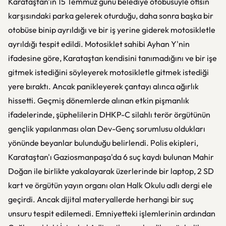
Karataştan'ın 15 Temmuz günü belediye otobüsüyle ofisin
karşısındaki parka gelerek oturduğu, daha sonra başka bir
otobüse binip ayrıldığı ve bir iş yerine giderek motosikletle
ayrıldığı tespit edildi. Motosiklet sahibi Ayhan Y'nin
ifadesine göre, Karataştan kendisini tanımadığını ve bir işe
gitmek istediğini söyleyerek motosikletle gitmek istediği
yere bıraktı. Ancak panikleyerek çantayı alınca ağırlık
hissetti. Geçmiş dönemlerde alınan etkin pişmanlık
ifadelerinde, şüphelilerin DHKP-C silahlı terör örgütünün
gençlik yapılanması olan Dev-Genç sorumlusu oldukları
yönünde beyanlar bulunduğu belirlendi. Polis ekipleri,
Karataştan'ı Gaziosmanpaşa'da 6 suç kaydı bulunan Mahir
Doğan ile birlikte yakalayarak üzerlerinde bir laptop, 2 SD
kart ve örgütün yayın organı olan Halk Okulu adlı dergi ele
geçirdi. Ancak dijital materyallerde herhangi bir suç
unsuru tespit edilemedi. Emniyetteki işlemlerinin ardından