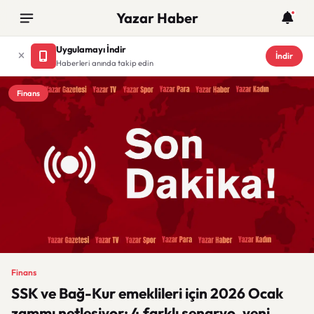
Yazar Haber
Uygulamayı İndir
İndir
Haberleri anında takip edin
Finans
Finans
SSK ve Bağ-Kur emeklileri için 2026 Ocak
zammı netleşiyor: 4 farklı senaryo, yeni