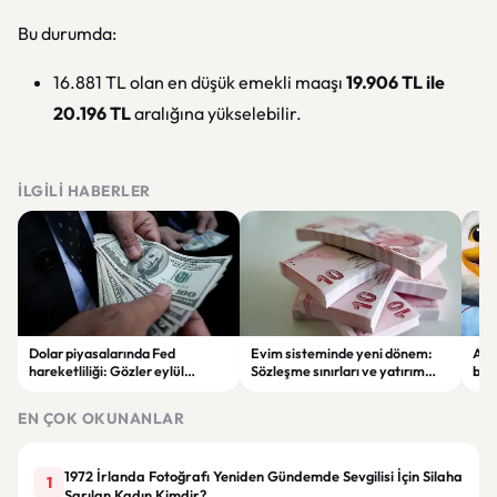
Bu durumda:
16.881 TL olan en düşük emekli maaşı
19.906 TL ile
20.196 TL
aralığına yükselebilir.
İLGILI HABERLER
Dolar piyasalarında Fed
Evim sisteminde yeni dönem:
Alta
hareketliliği: Gözler eylül
Sözleşme sınırları ve yatırım
bell
ayındaki faiz kararında
kuralları değişti
Bil
duy
EN ÇOK OKUNANLAR
1972 İrlanda Fotoğrafı Yeniden Gündemde Sevgilisi İçin Silaha
1
Sarılan Kadın Kimdir?