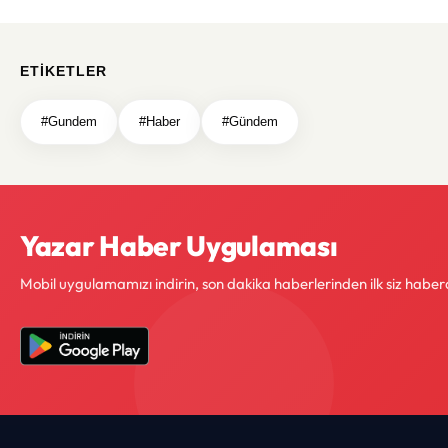
ETIKETLER
#Gundem
#Haber
#Gündem
Yazar Haber Uygulaması
Mobil uygulamamızı indirin, son dakika haberlerinden ilk siz haber