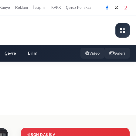
Künye
Reklam
İletişim
KVKK
Çerez Politikası
|
Çevre
Bilim
Video
Galeri
SON DAKIKA