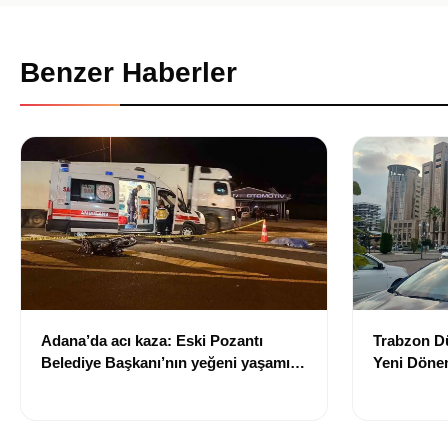
Benzer Haberler
Adana’da acı kaza: Eski Pozantı
Trabzon Dü
Belediye Başkanı’nın yeğeni yaşamını
Yeni Dönem
yitirdi
Trabzon'u
Tamamlan