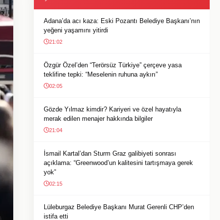
Adana’da acı kaza: Eski Pozantı Belediye Başkanı’nın
yeğeni yaşamını yitirdi
21:02
Özgür Özel’den “Terörsüz Türkiye” çerçeve yasa
teklifine tepki: “Meselenin ruhuna aykırı”
02:05
Gözde Yılmaz kimdir? Kariyeri ve özel hayatıyla
merak edilen menajer hakkında bilgiler
21:04
İsmail Kartal’dan Sturm Graz galibiyeti sonrası
açıklama: “Greenwood’un kalitesini tartışmaya gerek
yok”
02:15
Lüleburgaz Belediye Başkanı Murat Gerenli CHP’den
istifa etti