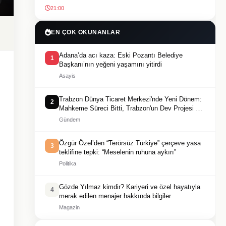
21:00
EN ÇOK OKUNANLAR
Adana’da acı kaza: Eski Pozantı Belediye
1
Başkanı’nın yeğeni yaşamını yitirdi
Asayis
Trabzon Dünya Ticaret Merkezi'nde Yeni Dönem:
2
Mahkeme Süreci Bitti, Trabzon'un Dev Projesi Ne
Zaman Tamamlanacak?
Gündem
Özgür Özel’den “Terörsüz Türkiye” çerçeve yasa
3
teklifine tepki: “Meselenin ruhuna aykırı”
Politika
Gözde Yılmaz kimdir? Kariyeri ve özel hayatıyla
4
merak edilen menajer hakkında bilgiler
Magazin