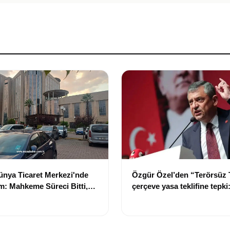
nya Ticaret Merkezi'nde
Özgür Özel’den “Terörsüz 
: Mahkeme Süreci Bitti,
çerçeve yasa teklifine tepki
n Dev Projesi Ne Zaman
“Meselenin ruhuna aykırı”
acak?