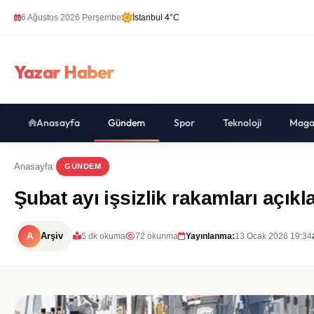
6 Ağustos 2026 Perşembe
İstanbul 4°C
Yazar Haber
Anasayfa
Gündem
Spor
Teknoloji
Maga
Anasayfa
GÜNDEM
Şubat ayı işsizlik rakamları açıkl
A
Arşiv
5 dk okuma
72 okunma
Yayınlanma:
13 Ocak 2026 19:34