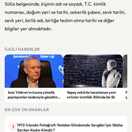
Sülüs belgesinde, kişinin adı ve soyadı, T.C. kimlik
numarası, doğum yeri ve tarihi, askerlik şubesi, sevk tarihi,
sevk yeri, birlik adı, birliğe teslim olma tarihi ve diğer
bilgiler yer almaktadır.
İLGILI HABERLER
Aziz Yıldırım’ın kızına yönelik
Yapay zekâ ile tasarlanan yeni
Falc
paylaşımlar nedeniyle gözaltına
virüsler üretildi: Bilimde bir ilk
çar
alınan şüpheli için tutuklama
gör
talebi
EN ÇOK OKUNANLAR
1972 İrlanda Fotoğrafı Yeniden Gündemde Sevgilisi İçin Silaha
1
Sarılan Kadın Kimdir?