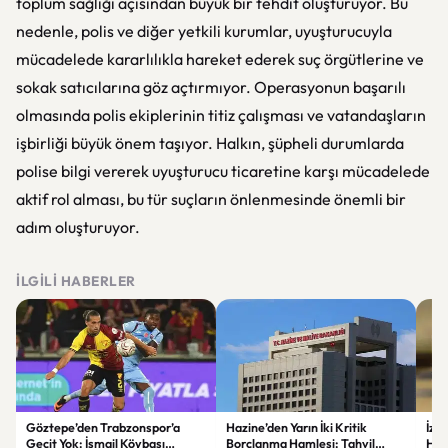
toplum sağlığı açısından büyük bir tehdit oluşturuyor. Bu
nedenle, polis ve diğer yetkili kurumlar, uyuşturucuyla
mücadelede kararlılıkla hareket ederek suç örgütlerine ve
sokak satıcılarına göz açtırmıyor. Operasyonun başarılı
olmasında polis ekiplerinin titiz çalışması ve vatandaşların
işbirliği büyük önem taşıyor. Halkın, şüpheli durumlarda
polise bilgi vererek uyuşturucu ticaretine karşı mücadelede
aktif rol alması, bu tür suçların önlenmesinde önemli bir
adım oluşturuyor.
İLGILI HABERLER
Göztepe’den Trabzonspor’a
Hazine’den Yarın İki Kritik
İzm
Geçit Yok: İsmail Köybaşı
Borçlanma Hamlesi: Tahvil
Hed