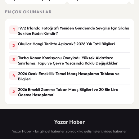
Jübilesinde Kazanan İzmir Ekibi
İhalesi ve Kira Sertifikası Satışı
Sul
Oldu
Yapılacak
EN ÇOK OKUNANLAR
1972 İrlanda Fotoğrafı Yeniden Gündemde Sevgilisi İçin Silaha
1
Sarılan Kadın Kimdir?
Okullar Hangi Tarihte Açılacak? 2026 Yılı Tatil Bilgileri
2
Torba Kanun Komisyonu Onayladı: Yüksek Aidatlara
3
Sınırlama, Tapu ve Çevre Yasasında Köklü Değişiklikler
2026 Ocak Emeklilik Temel Maaş Hesaplama Tablosu ve
4
Bilgileri
2026 Emekli Zammı: Taban Maaş Bilgileri ve 20 Bin Lira
5
Ödeme Hesaplama!
Yazar Haber
Yazar Haber - En güncel haberler, son dakika gelişmeleri, video haberler