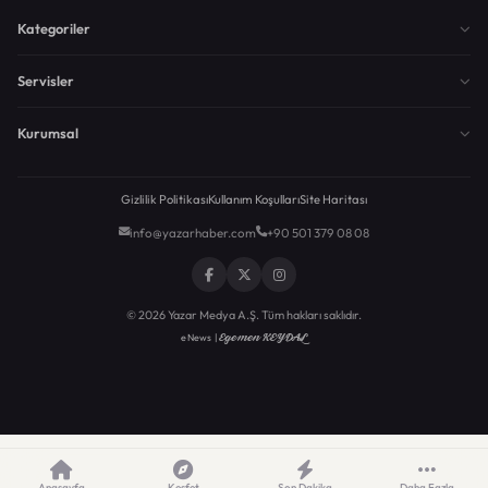
Kategoriler
Servisler
Kurumsal
Gizlilik Politikası
Kullanım Koşulları
Site Haritası
info@yazarhaber.com
+90 501 379 08 08
© 2026 Yazar Medya A.Ş. Tüm hakları saklıdır.
Egemen KEYDAL
eNews |
Anasayfa
Keşfet
Son Dakika
Daha Fazla